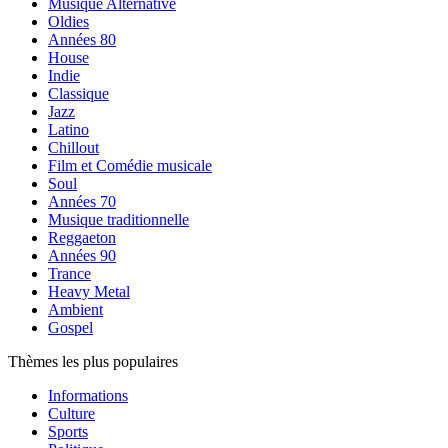
Musique Alternative
Oldies
Années 80
House
Indie
Classique
Jazz
Latino
Chillout
Film et Comédie musicale
Soul
Années 70
Musique traditionnelle
Reggaeton
Années 90
Trance
Heavy Metal
Ambient
Gospel
Thèmes les plus populaires
Informations
Culture
Sports