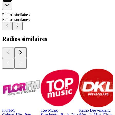
Radios similaires
Radios similaires
Radios similaires
FlorFM
Top Music
Radio Dreyeckland
Colmar, Hits, Pop
Sarrebourg, Rock, Pop
Ségovie, Hits, Chanso