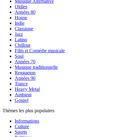
Musique Alternative
Oldies
Années 80
House
Indie
Classique
Jazz
Latino
Chillout
Film et Comédie musicale
Soul
Années 70
Musique traditionnelle
Reggaeton
Années 90
Trance
Heavy Metal
Ambient
Gospel
Thèmes les plus populaires
Informations
Culture
Sports