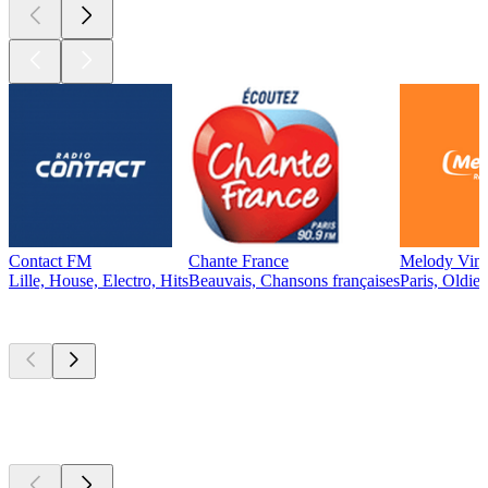
Contact FM
Chante France
Melody Vint
Lille, House, Electro, Hits
Beauvais, Chansons françaises
Paris, Oldie
Les meilleurs
podcasts
Les meilleurs
podcasts
Les meilleurs
podcasts