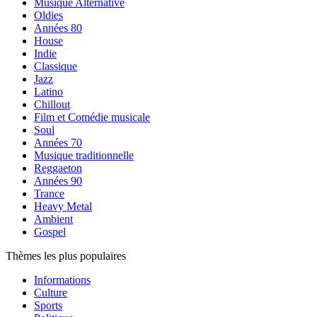
Musique Alternative
Oldies
Années 80
House
Indie
Classique
Jazz
Latino
Chillout
Film et Comédie musicale
Soul
Années 70
Musique traditionnelle
Reggaeton
Années 90
Trance
Heavy Metal
Ambient
Gospel
Thèmes les plus populaires
Informations
Culture
Sports