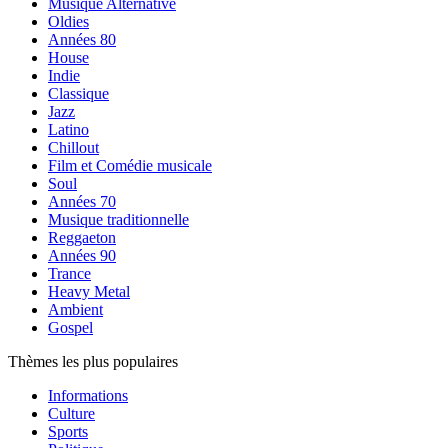
Musique Alternative
Oldies
Années 80
House
Indie
Classique
Jazz
Latino
Chillout
Film et Comédie musicale
Soul
Années 70
Musique traditionnelle
Reggaeton
Années 90
Trance
Heavy Metal
Ambient
Gospel
Thèmes les plus populaires
Informations
Culture
Sports