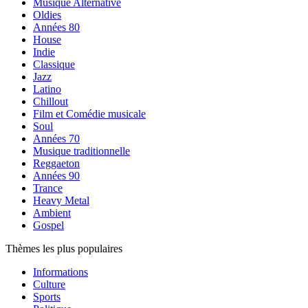
Musique Alternative
Oldies
Années 80
House
Indie
Classique
Jazz
Latino
Chillout
Film et Comédie musicale
Soul
Années 70
Musique traditionnelle
Reggaeton
Années 90
Trance
Heavy Metal
Ambient
Gospel
Thèmes les plus populaires
Informations
Culture
Sports