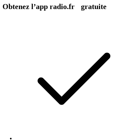
Obtenez l’app radio.fr gratuite