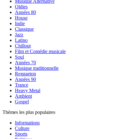
Musique Alternative
Oldies
Années 80
House
Indie
Classique
Jazz
Latino
Chillout
Film et Comédie musicale
Soul
Années 70
Musique traditionnelle
Reggaeton
Années 90
Trance
Heavy Metal
Ambient
Gospel
Thèmes les plus populaires
Informations
Culture
Sports