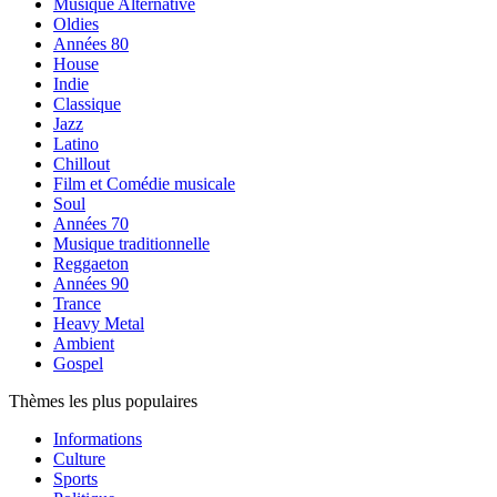
Musique Alternative
Oldies
Années 80
House
Indie
Classique
Jazz
Latino
Chillout
Film et Comédie musicale
Soul
Années 70
Musique traditionnelle
Reggaeton
Années 90
Trance
Heavy Metal
Ambient
Gospel
Thèmes les plus populaires
Informations
Culture
Sports