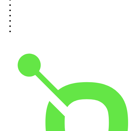
5
.
Entrez dans l'Histoire
6
.
L'Heure Du Crime
7
.
Les grands dossiers de l'Histoire par Franck Ferrand
8
.
Transfert
9
.
HugoDécrypte - Actus et interviews
10
.
Small Talk - Konbini