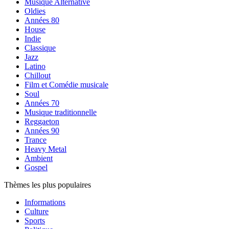
Musique Alternative
Oldies
Années 80
House
Indie
Classique
Jazz
Latino
Chillout
Film et Comédie musicale
Soul
Années 70
Musique traditionnelle
Reggaeton
Années 90
Trance
Heavy Metal
Ambient
Gospel
Thèmes les plus populaires
Informations
Culture
Sports