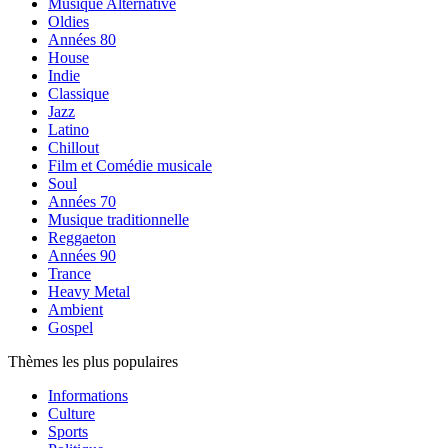
Musique Alternative
Oldies
Années 80
House
Indie
Classique
Jazz
Latino
Chillout
Film et Comédie musicale
Soul
Années 70
Musique traditionnelle
Reggaeton
Années 90
Trance
Heavy Metal
Ambient
Gospel
Thèmes les plus populaires
Informations
Culture
Sports