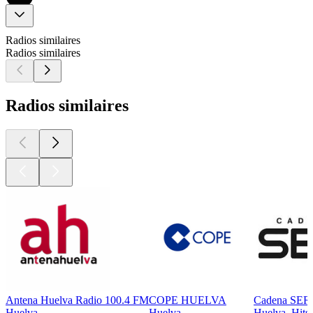
Radios similaires
Radios similaires
Radios similaires
Antena Huelva Radio 100.4 FM
COPE HUELVA
Cadena SER R
Huelva
Huelva
Huelva, Hits