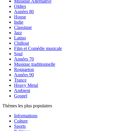
Musique Alternative
Oldies
Années 80
House
Indie
Classique
Jazz
Latino
Chillout
Film et Comédie musicale
Soul
Années 70
Musique traditionnelle
Reggaeton
Années 90
Trance
Heavy Metal
Ambient
Gospel
Thèmes les plus populaires
Informations
Culture
Sports