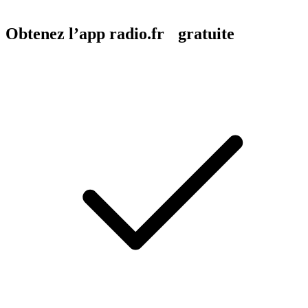
Obtenez l’app radio.fr gratuite