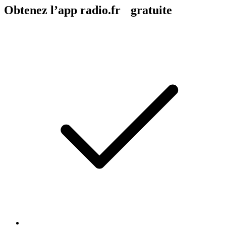
Obtenez l’app radio.fr gratuite