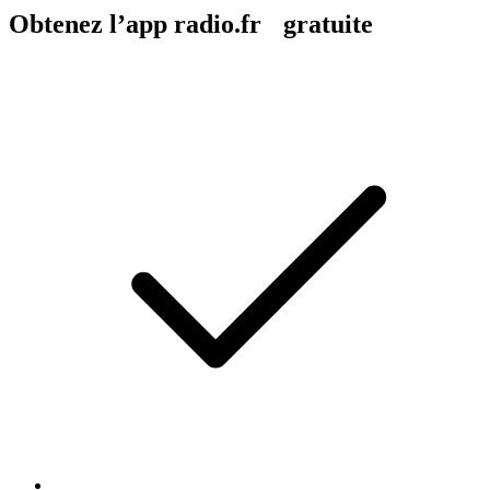
Obtenez l’app radio.fr gratuite