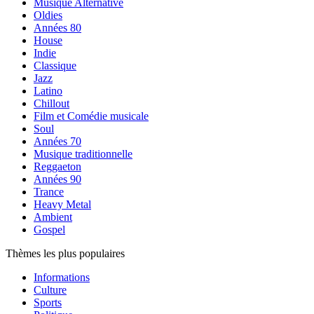
Musique Alternative
Oldies
Années 80
House
Indie
Classique
Jazz
Latino
Chillout
Film et Comédie musicale
Soul
Années 70
Musique traditionnelle
Reggaeton
Années 90
Trance
Heavy Metal
Ambient
Gospel
Thèmes les plus populaires
Informations
Culture
Sports