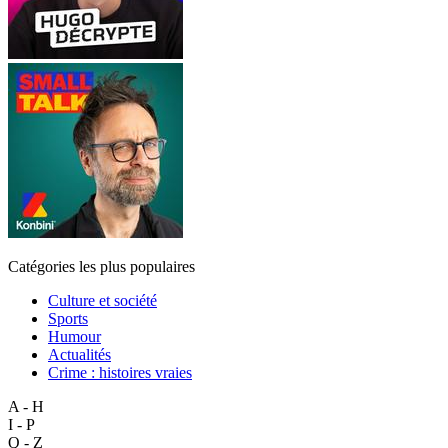
Catégories les plus populaires
Culture et société
Sports
Humour
Actualités
Crime : histoires vraies
A - H
I - P
Q - Z