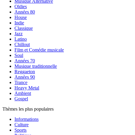
Musique Alternative
Oldies
Années 80
House
Indie
Classique
Jazz
Latino
Chillout
Film et Comédie musicale
Soul
Années 70
Musique traditionnelle
Reggaeton
Années 90
Trance
Heavy Metal
Ambient
Gospel
Thèmes les plus populaires
Informations
Culture
Sports