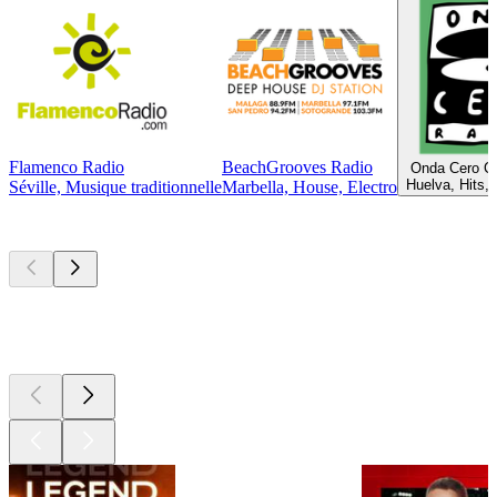
Flamenco Radio
BeachGrooves Radio
Onda Cero Co
Huelva, Hits, 
Séville, Musique traditionnelle
Marbella, House, Electro
Les meilleurs
podcasts
Les meilleurs
podcasts
Les meilleurs
podcasts