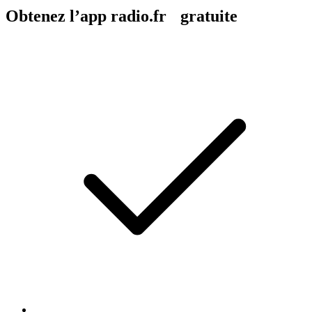
Obtenez l’app radio.fr gratuite