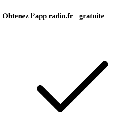
Obtenez l’app radio.fr gratuite