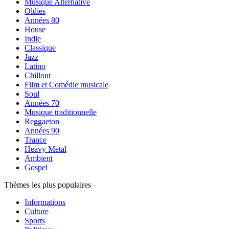
Musique Alternative
Oldies
Années 80
House
Indie
Classique
Jazz
Latino
Chillout
Film et Comédie musicale
Soul
Années 70
Musique traditionnelle
Reggaeton
Années 90
Trance
Heavy Metal
Ambient
Gospel
Thèmes les plus populaires
Informations
Culture
Sports