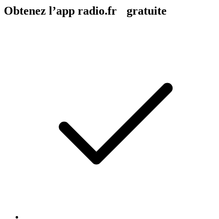
Obtenez l’app radio.fr gratuite