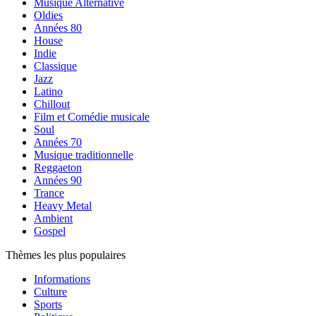
Musique Alternative
Oldies
Années 80
House
Indie
Classique
Jazz
Latino
Chillout
Film et Comédie musicale
Soul
Années 70
Musique traditionnelle
Reggaeton
Années 90
Trance
Heavy Metal
Ambient
Gospel
Thèmes les plus populaires
Informations
Culture
Sports