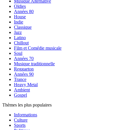
Musique Alternative
Oldies
Années 80
House
Indie
Classique
Jazz
Latino
Chillout
Film et Comédie musicale
Soul
Années 70
Musique traditionnelle
Reggaeton
Années 90
Trance
Heavy Metal
Ambient
Gospel
Thèmes les plus populaires
Informations
Culture
Sports