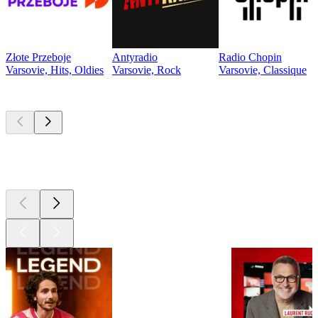
Złote Przeboje
Antyradio
Radio Chopin
Varsovie, Hits, Oldies
Varsovie, Rock
Varsovie, Classique
Les meilleurs
podcasts
Les meilleurs
podcasts
Les meilleurs
podcasts