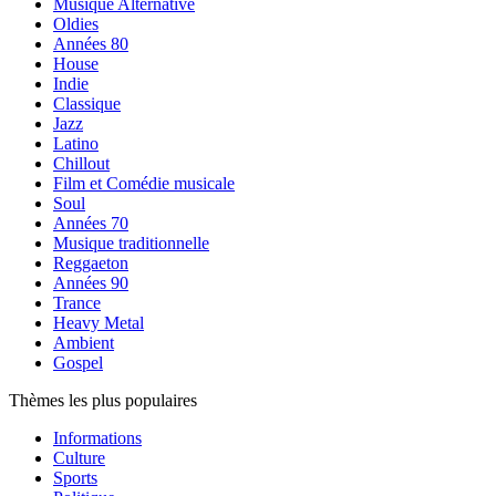
Musique Alternative
Oldies
Années 80
House
Indie
Classique
Jazz
Latino
Chillout
Film et Comédie musicale
Soul
Années 70
Musique traditionnelle
Reggaeton
Années 90
Trance
Heavy Metal
Ambient
Gospel
Thèmes les plus populaires
Informations
Culture
Sports