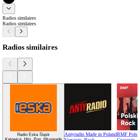
Radios similaires
Radios similaires
Radios similaires
Antyradio Made in Poland
RMF Polsk
Radio Eska Śląsk
Katowice, Hits, Pop, Hit-parade
Varsovie, Rock
Cracovie, C