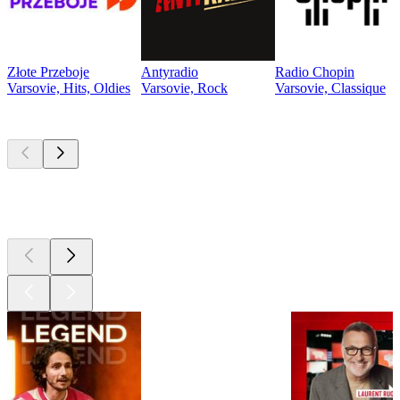
Złote Przeboje
Antyradio
Radio Chopin
Varsovie, Hits, Oldies
Varsovie, Rock
Varsovie, Classique
Les meilleurs
podcasts
Les meilleurs
podcasts
Les meilleurs
podcasts