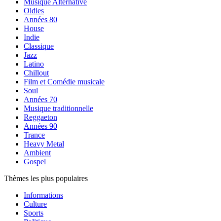
Musique Alternative
Oldies
Années 80
House
Indie
Classique
Jazz
Latino
Chillout
Film et Comédie musicale
Soul
Années 70
Musique traditionnelle
Reggaeton
Années 90
Trance
Heavy Metal
Ambient
Gospel
Thèmes les plus populaires
Informations
Culture
Sports