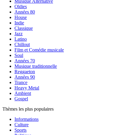
Musique Alternative
Oldies
Années 80
House
Indie
Classique
Jazz
Latino
Chillout
Film et Comédie musicale
Soul
Années 70
Musique traditionnelle
Reggaeton
Années 90
Trance
Heavy Metal
Ambient
Gospel
Thèmes les plus populaires
Informations
Culture
Sports