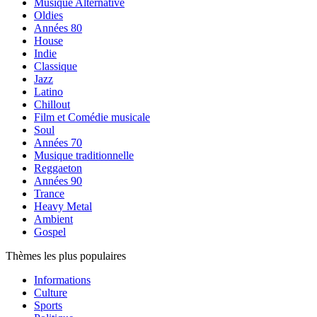
Musique Alternative
Oldies
Années 80
House
Indie
Classique
Jazz
Latino
Chillout
Film et Comédie musicale
Soul
Années 70
Musique traditionnelle
Reggaeton
Années 90
Trance
Heavy Metal
Ambient
Gospel
Thèmes les plus populaires
Informations
Culture
Sports