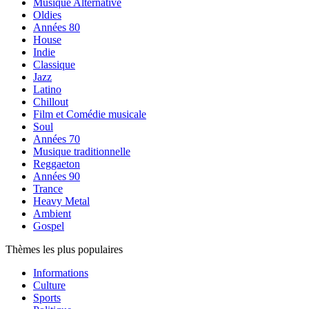
Musique Alternative
Oldies
Années 80
House
Indie
Classique
Jazz
Latino
Chillout
Film et Comédie musicale
Soul
Années 70
Musique traditionnelle
Reggaeton
Années 90
Trance
Heavy Metal
Ambient
Gospel
Thèmes les plus populaires
Informations
Culture
Sports