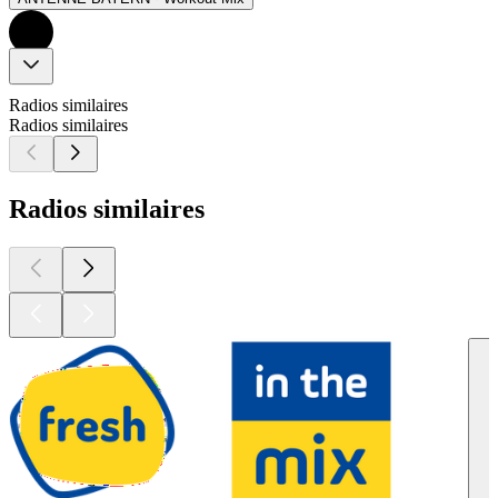
Radios similaires
Radios similaires
Radios similaires