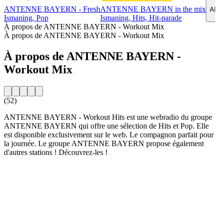
ANTENNE BAYERN - Fresh
ANTENNE BAYERN in the mix
AN
Ismaning, Pop
Ismaning, Hits, Hit-parade
À propos de ANTENNE BAYERN - Workout Mix
À propos de ANTENNE BAYERN - Workout Mix
À propos de ANTENNE BAYERN -
Workout Mix
(52)
ANTENNE BAYERN - Workout Hits est une webradio du groupe
ANTENNE BAYERN qui offre une sélection de Hits et Pop. Elle
est disponible exclusivement sur le web. Le compagnon parfait pour
la journée. Le groupe ANTENNE BAYERN propose également
d'autres stations ! Découvrez-les !
Site web de la radio