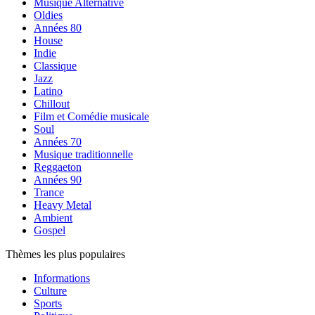
Musique Alternative
Oldies
Années 80
House
Indie
Classique
Jazz
Latino
Chillout
Film et Comédie musicale
Soul
Années 70
Musique traditionnelle
Reggaeton
Années 90
Trance
Heavy Metal
Ambient
Gospel
Thèmes les plus populaires
Informations
Culture
Sports