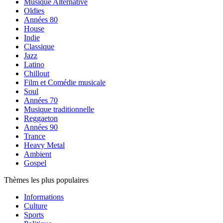
Musique Alternative
Oldies
Années 80
House
Indie
Classique
Jazz
Latino
Chillout
Film et Comédie musicale
Soul
Années 70
Musique traditionnelle
Reggaeton
Années 90
Trance
Heavy Metal
Ambient
Gospel
Thèmes les plus populaires
Informations
Culture
Sports