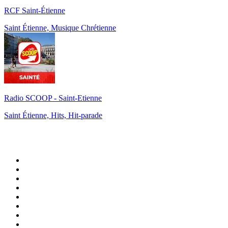
RCF Saint-Étienne
Saint Étienne, Musique Chrétienne
Radio SCOOP - Saint-Etienne
Saint Étienne, Hits, Hit-parade
Top 100 sur
radio.fr
1
.
RMC Info Talk Sport
2
.
RTL
3
.
France Info
4
.
Europe 1
5
.
France Inter
6
.
Radio FREE DOM
7
.
NOSTALGIE
8
.
NRJ