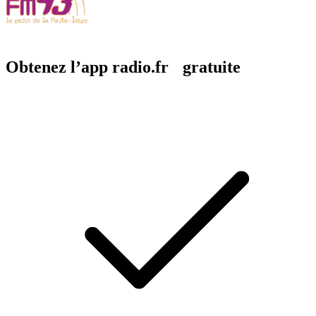
Obtenez l’app radio.fr gratuite