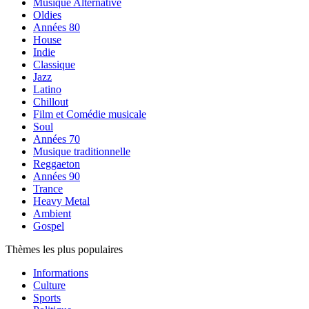
Musique Alternative
Oldies
Années 80
House
Indie
Classique
Jazz
Latino
Chillout
Film et Comédie musicale
Soul
Années 70
Musique traditionnelle
Reggaeton
Années 90
Trance
Heavy Metal
Ambient
Gospel
Thèmes les plus populaires
Informations
Culture
Sports