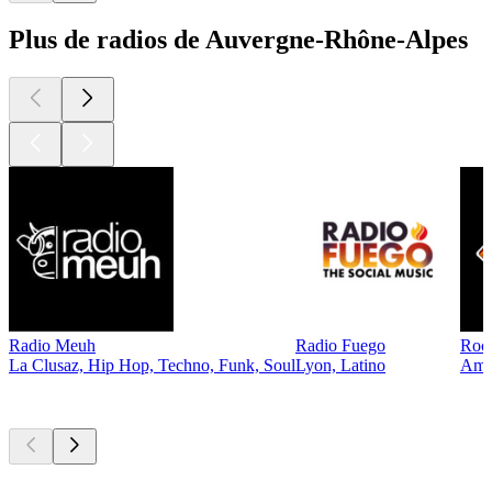
Plus de radios de Auvergne-Rhône-Alpes
Radio Meuh
Radio Fuego
Rock
La Clusaz, Hip Hop, Techno, Funk, Soul
Lyon, Latino
Ambi
Les meilleurs
podcasts
Les meilleurs
podcasts