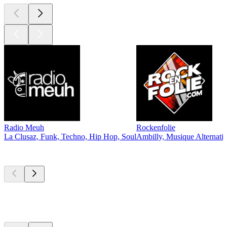
Radio Meuh
Rockenfolie
La Clusaz, Funk, Techno, Hip Hop, Soul
Ambilly, Musique Alternati
Les meilleurs
podcasts
Les meilleurs
podcasts
Les meilleurs
podcasts