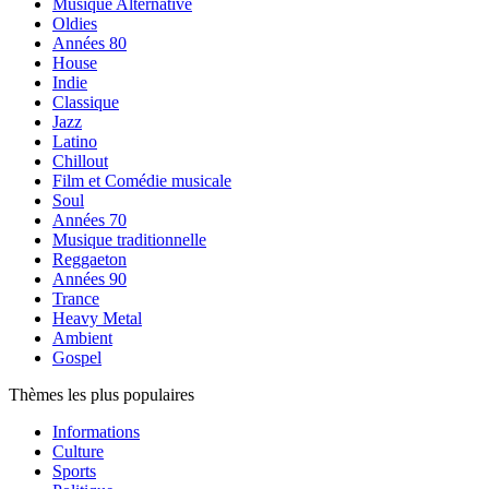
Musique Alternative
Oldies
Années 80
House
Indie
Classique
Jazz
Latino
Chillout
Film et Comédie musicale
Soul
Années 70
Musique traditionnelle
Reggaeton
Années 90
Trance
Heavy Metal
Ambient
Gospel
Thèmes les plus populaires
Informations
Culture
Sports