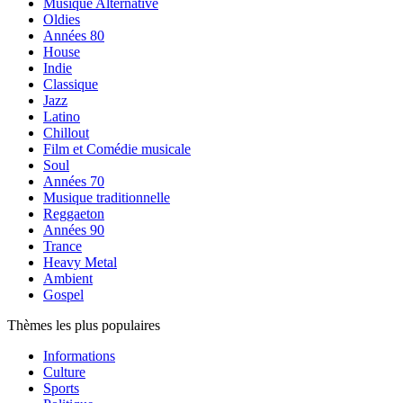
Musique Alternative
Oldies
Années 80
House
Indie
Classique
Jazz
Latino
Chillout
Film et Comédie musicale
Soul
Années 70
Musique traditionnelle
Reggaeton
Années 90
Trance
Heavy Metal
Ambient
Gospel
Thèmes les plus populaires
Informations
Culture
Sports