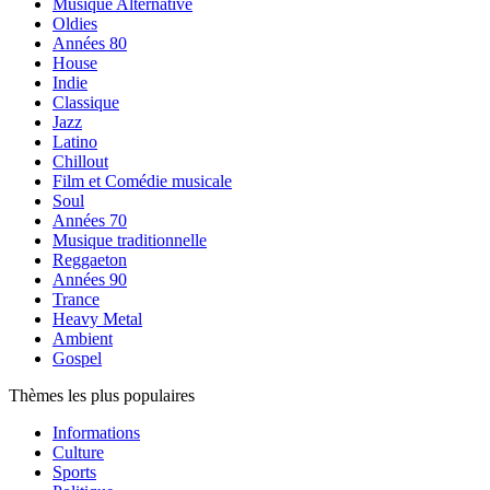
Musique Alternative
Oldies
Années 80
House
Indie
Classique
Jazz
Latino
Chillout
Film et Comédie musicale
Soul
Années 70
Musique traditionnelle
Reggaeton
Années 90
Trance
Heavy Metal
Ambient
Gospel
Thèmes les plus populaires
Informations
Culture
Sports