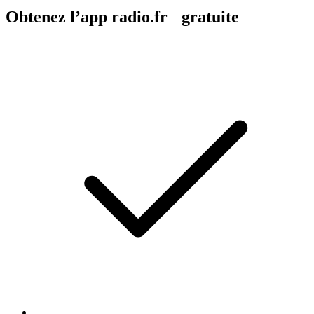
Obtenez l’app radio.fr gratuite