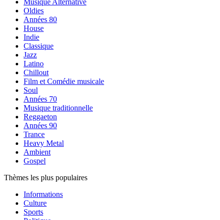
Musique Alternative
Oldies
Années 80
House
Indie
Classique
Jazz
Latino
Chillout
Film et Comédie musicale
Soul
Années 70
Musique traditionnelle
Reggaeton
Années 90
Trance
Heavy Metal
Ambient
Gospel
Thèmes les plus populaires
Informations
Culture
Sports