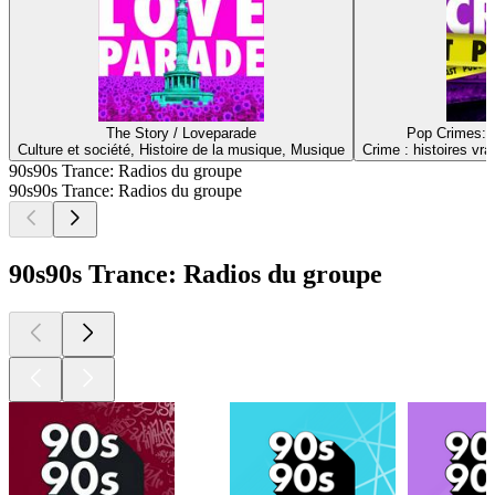
The Story / Loveparade
Pop Crimes: D
Culture et société, Histoire de la musique, Musique
Crime : histoires vra
90s90s Trance: Radios du groupe
90s90s Trance: Radios du groupe
90s90s Trance: Radios du groupe