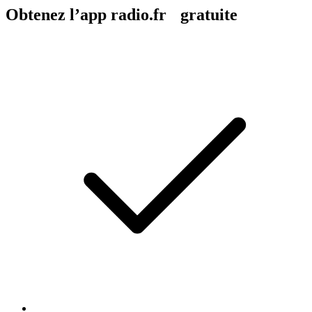
Obtenez l’app radio.fr gratuite