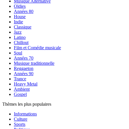
Musique Alternative
Oldies
Années 80
House
Indie
Classique
Jazz
Latino
Chillout
Film et Comédie musicale
Soul
Années 70
Musique traditionnelle
Reggaeton
Années 90
Trance
Heavy Metal
Ambient
Gospel
Thèmes les plus populaires
Informations
Culture
Sports