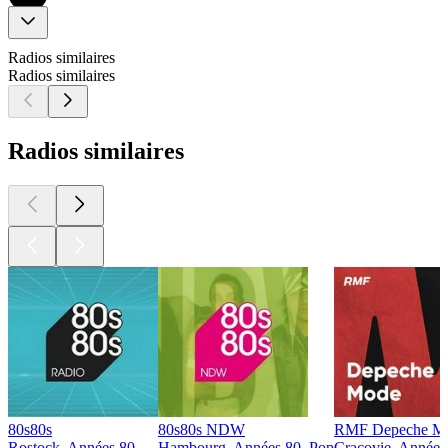
Radios similaires
Radios similaires
Radios similaires
80s80s
80s80s NDW
RMF Depeche M
Rostock, Années 80
Hambourg, Années 80, Pop
Cracovie, Années 