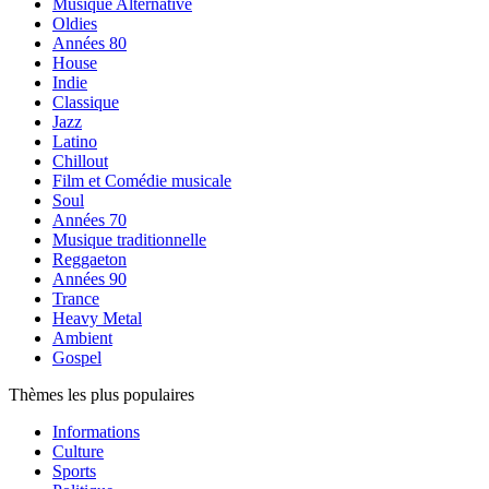
Musique Alternative
Oldies
Années 80
House
Indie
Classique
Jazz
Latino
Chillout
Film et Comédie musicale
Soul
Années 70
Musique traditionnelle
Reggaeton
Années 90
Trance
Heavy Metal
Ambient
Gospel
Thèmes les plus populaires
Informations
Culture
Sports