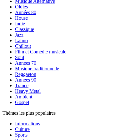
Musique Alternative
Oldies
Années 80
House
Indie
Classique
Jazz
Latino
Chillout
Film et Comédie musicale
Soul
Années 70
Musique traditionnelle
Reggaeton
Années 90
Trance
Heavy Metal
Ambient
Gospel
Thèmes les plus populaires
Informations
Culture
Sports