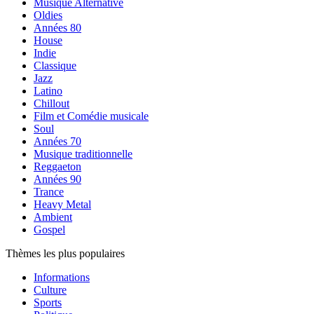
Musique Alternative
Oldies
Années 80
House
Indie
Classique
Jazz
Latino
Chillout
Film et Comédie musicale
Soul
Années 70
Musique traditionnelle
Reggaeton
Années 90
Trance
Heavy Metal
Ambient
Gospel
Thèmes les plus populaires
Informations
Culture
Sports