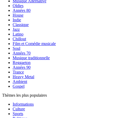
Musique Alternative
Oldies
Années 80
House
Indie
Classique
Jazz
Latino
Chillout
Film et Comédie musicale
Soul
Années 70
Musique traditionnelle
Reggaeton
Années 90
Trance
Heavy Metal
Ambient
Gospel
Thèmes les plus populaires
Informations
Culture
Sports