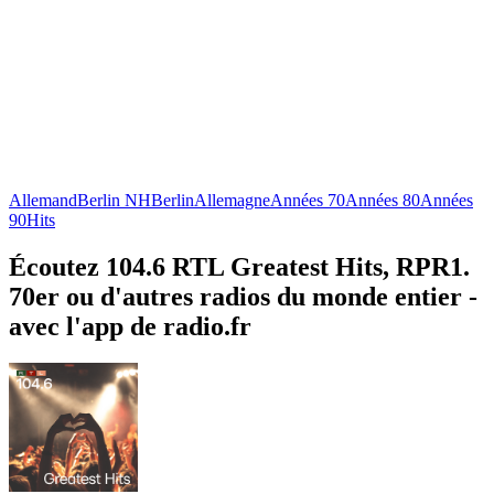
Allemand
Berlin NH
Berlin
Allemagne
Années 70
Années 80
Années
90
Hits
Écoutez 104.6 RTL Greatest Hits, RPR1.
70er ou d'autres radios du monde entier -
avec l'app de radio.fr