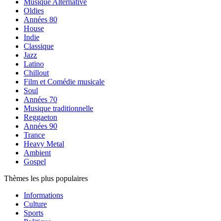
Musique Alternative
Oldies
Années 80
House
Indie
Classique
Jazz
Latino
Chillout
Film et Comédie musicale
Soul
Années 70
Musique traditionnelle
Reggaeton
Années 90
Trance
Heavy Metal
Ambient
Gospel
Thèmes les plus populaires
Informations
Culture
Sports