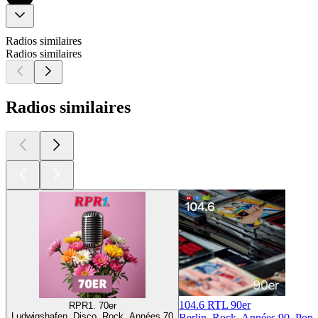
Radios similaires
Radios similaires
Radios similaires
104.6 RTL 90er
RPR1. 70er
Ludwigshafen, Disco, Rock, Années 70
Berlin, Rock, Années 90, Pop
A