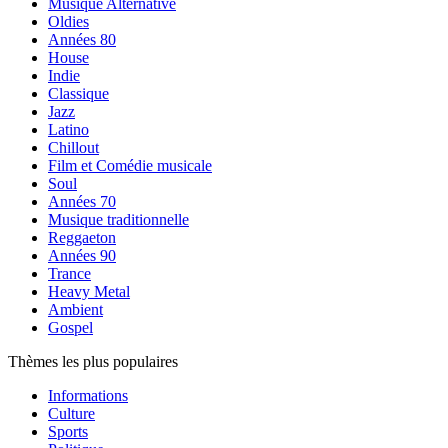
Musique Alternative
Oldies
Années 80
House
Indie
Classique
Jazz
Latino
Chillout
Film et Comédie musicale
Soul
Années 70
Musique traditionnelle
Reggaeton
Années 90
Trance
Heavy Metal
Ambient
Gospel
Thèmes les plus populaires
Informations
Culture
Sports