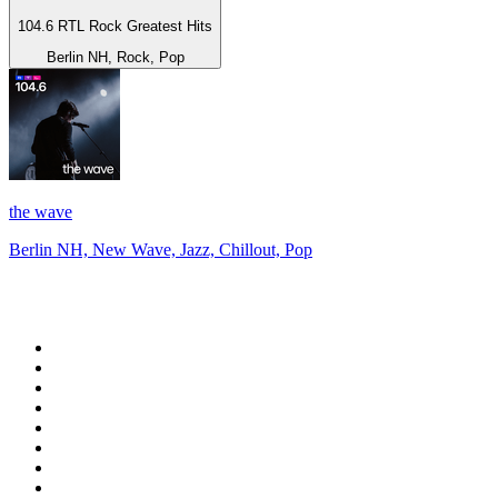
104.6 RTL Rock Greatest Hits
Berlin NH, Rock, Pop
the wave
Berlin NH, New Wave, Jazz, Chillout, Pop
Top 100 sur
radio.fr
1
.
RTL
2
.
RMC Info Talk Sport
3
.
France Info
4
.
Europe 1
5
.
France Inter
6
.
Radio FREE DOM
7
.
NOSTALGIE
8
.
Tropiques FM