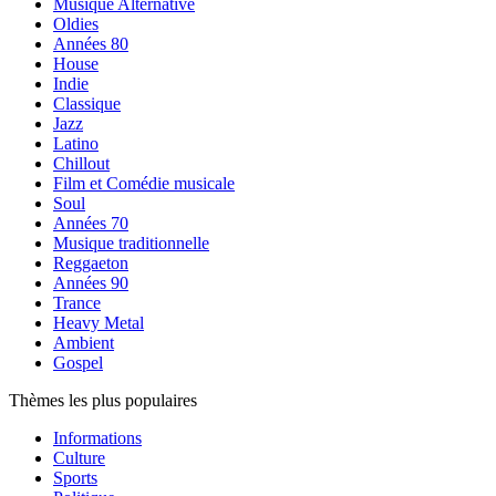
Musique Alternative
Oldies
Années 80
House
Indie
Classique
Jazz
Latino
Chillout
Film et Comédie musicale
Soul
Années 70
Musique traditionnelle
Reggaeton
Années 90
Trance
Heavy Metal
Ambient
Gospel
Thèmes les plus populaires
Informations
Culture
Sports