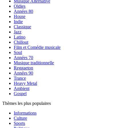
Musique Alternative
Oldies
Années 80
House
Indie
Classique
Jazz
Latino
Chillout
Film et Comédie musicale
Soul
Années 70
Musique traditionnelle
Reggaeton
Années 90
Trance
Heavy Metal
Ambient
Gospel
Thèmes les plus populaires
Informations
Culture
Sports