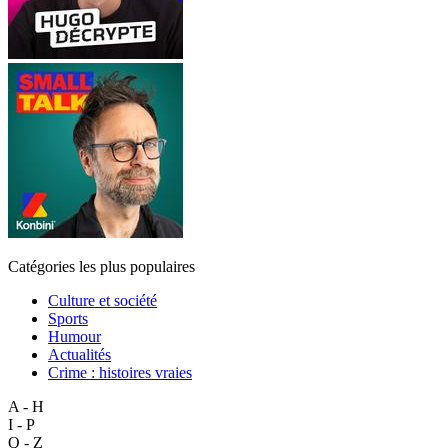
Catégories les plus populaires
Culture et société
Sports
Humour
Actualités
Crime : histoires vraies
A - H
I - P
Q - Z