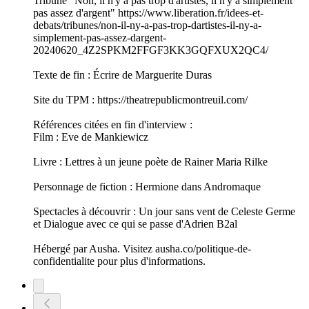
Tribune "Non, il n'y a pas trop d'artistes, il n'y a simplement
pas assez d'argent" https://www.liberation.fr/idees-et-
debats/tribunes/non-il-ny-a-pas-trop-dartistes-il-ny-a-
simplement-pas-assez-dargent-
20240620_4Z2SPKM2FFGF3KK3GQFXUX2QC4/
Texte de fin : Écrire de Marguerite Duras
Site du TPM : https://theatrepublicmontreuil.com/
Références citées en fin d'interview :
Film : Eve de Mankiewicz
Livre : Lettres à un jeune poète de Rainer Maria Rilke
Personnage de fiction : Hermione dans Andromaque
Spectacles à découvrir : Un jour sans vent de Celeste Germe
et Dialogue avec ce qui se passe d'Adrien B2al
Hébergé par Ausha. Visitez ausha.co/politique-de-
confidentialite pour plus d'informations.