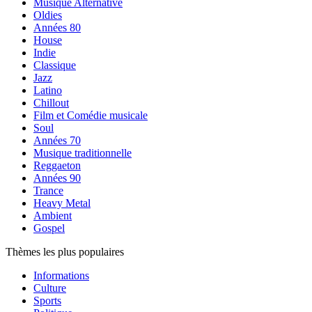
Musique Alternative
Oldies
Années 80
House
Indie
Classique
Jazz
Latino
Chillout
Film et Comédie musicale
Soul
Années 70
Musique traditionnelle
Reggaeton
Années 90
Trance
Heavy Metal
Ambient
Gospel
Thèmes les plus populaires
Informations
Culture
Sports