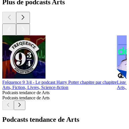
Plus de podcasts Arts
Fréquence 9 3/4 - Le podcast Harry Potter chapitre par chapitre
Liste d
Arts, Fiction, Livres, Science-fiction
Arts, 
Podcasts tendance de Arts
Podcasts tendance de Arts
Podcasts tendance de Arts