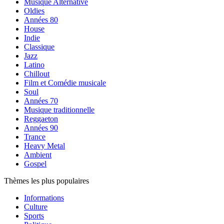
Musique Alternative
Oldies
Années 80
House
Indie
Classique
Jazz
Latino
Chillout
Film et Comédie musicale
Soul
Années 70
Musique traditionnelle
Reggaeton
Années 90
Trance
Heavy Metal
Ambient
Gospel
Thèmes les plus populaires
Informations
Culture
Sports