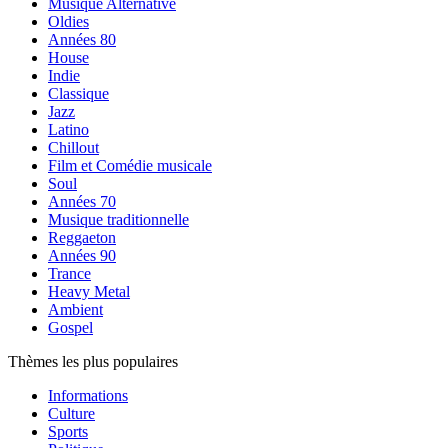
Musique Alternative
Oldies
Années 80
House
Indie
Classique
Jazz
Latino
Chillout
Film et Comédie musicale
Soul
Années 70
Musique traditionnelle
Reggaeton
Années 90
Trance
Heavy Metal
Ambient
Gospel
Thèmes les plus populaires
Informations
Culture
Sports