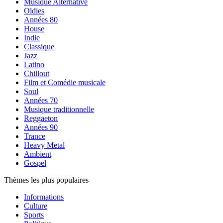
Musique Alternative
Oldies
Années 80
House
Indie
Classique
Jazz
Latino
Chillout
Film et Comédie musicale
Soul
Années 70
Musique traditionnelle
Reggaeton
Années 90
Trance
Heavy Metal
Ambient
Gospel
Thèmes les plus populaires
Informations
Culture
Sports