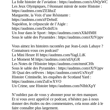
La folle histoire de l’aviation : https://audmns.com/xAWjyWC
Les Jeux Olympiques, l’étonnant miroir de notre Histoire :
https://audmns.com/ZEIihzZ
Marguerite, la Voix d’une Résistante :
https://audmns.com/zFDehnE
Napoléon, le crépuscule de l’Aigle :
https://audmns.com/DcdnIUn
Un Jour dans le Sport : https://audmns.com/xXlkHMH
Sous le sable des Pyramides : https://audmns.com/rXfVppv
Vous aimez les histoires racontées par Jean-Louis Lahaye ?
Connaissez-vous ces podcast?
La Mini Heure H https://audmns.com/YagLLiK
Le Moment M https://audmns.com/xtIAjGR
Les Notes de l'Histoire https://audmns.com/mrniCHh
Sous le sable des Pyramides : https://audmns.com/rXfVppv
36 Quai des orfèvres : https://audmns.com/eUxNxyF
Histoire Criminelle, les enquêtes de Scotland Yard :
https://audmns.com/ZuEwXVO
Un Crime, une Histoire https://audmns.com/NIhhXpY
N’oubliez pas de vous y abonner pour ne rien manquer.
Et si vous avez apprécié ce podcast, n'hésitez pas à nous
donner des étoiles ou des commentaires, cela nous aide à le
faire connaître plus largement.