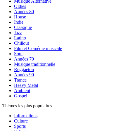
Musique Alternative
Oldies
Années 80
House
Indie
Classique
Jazz
Latino
Chillout
Film et Comédie musicale
Soul
Années 70
Musique traditionnelle
Reggaeton
Années 90
Trance
Heavy Metal
Ambient
Gospel
Thèmes les plus populaires
Informations
Culture
Sports