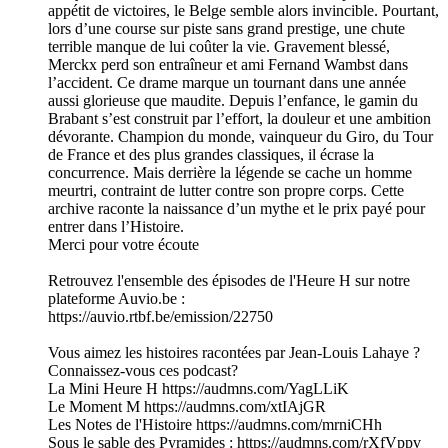
appétit de victoires, le Belge semble alors invincible. Pourtant,
lors d’une course sur piste sans grand prestige, une chute
terrible manque de lui coûter la vie. Gravement blessé,
Merckx perd son entraîneur et ami Fernand Wambst dans
l’accident. Ce drame marque un tournant dans une année
aussi glorieuse que maudite. Depuis l’enfance, le gamin du
Brabant s’est construit par l’effort, la douleur et une ambition
dévorante. Champion du monde, vainqueur du Giro, du Tour
de France et des plus grandes classiques, il écrase la
concurrence. Mais derrière la légende se cache un homme
meurtri, contraint de lutter contre son propre corps. Cette
archive raconte la naissance d’un mythe et le prix payé pour
entrer dans l’Histoire.
Merci pour votre écoute
Retrouvez l'ensemble des épisodes de l'Heure H sur notre
plateforme Auvio.be :
https://auvio.rtbf.be/emission/22750
Vous aimez les histoires racontées par Jean-Louis Lahaye ?
Connaissez-vous ces podcast?
La Mini Heure H https://audmns.com/YagLLiK
Le Moment M https://audmns.com/xtIAjGR
Les Notes de l'Histoire https://audmns.com/mrniCHh
Sous le sable des Pyramides : https://audmns.com/rXfVppv