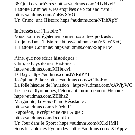
36 Quai des orfèvres : https://audmns.com/eUxNxyF
Histoire Criminelle, les enquêtes de Scotland Yard :
https://audmns.com/ZuEwXVO
Un Crime, une Histoire https://audmns.com/NIhhXpY
Intéressés par l’histoire ?
Vous pourriez également aimer nos autres podcasts :
Un jour dans l’Histoire : https://audmns.com/gXJWXoQ
L'Histoire Continue: https://audmns.com/kSbpELw
Ainsi que nos séries historiques :
Chili, le Pays de mes Histoires :
https://audmns.com/XHbnevh
D-Day : https://audmns.com/JWRdPYI
Joséphine Baker : https://audmns.com/wCfhoEw
La folle histoire de l’aviation : https://audmns.com/xAWjyWC
Les Jeux Olympiques, l’étonnant miroir de notre Histoire :
https://audmns.com/ZEIihzZ
Marguerite, la Voix d’une Résistante :
https://audmns.com/zFDehnE
Napoléon, le crépuscule de l’Aigle :
https://audmns.com/DcdnIUn
Un Jour dans le Sport : https://audmns.com/xXlkHMH
Sous le sable des Pyramides : https://audmns.com/rXfVppv