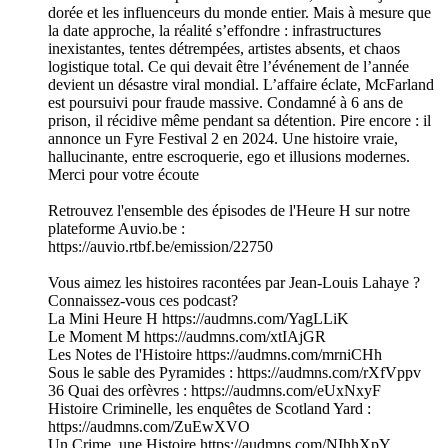
dorée et les influenceurs du monde entier. Mais à mesure que
la date approche, la réalité s’effondre : infrastructures
inexistantes, tentes détrempées, artistes absents, et chaos
logistique total. Ce qui devait être l’événement de l’année
devient un désastre viral mondial. L’affaire éclate, McFarland
est poursuivi pour fraude massive. Condamné à 6 ans de
prison, il récidive même pendant sa détention. Pire encore : il
annonce un Fyre Festival 2 en 2024. Une histoire vraie,
hallucinante, entre escroquerie, ego et illusions modernes.
Merci pour votre écoute
Retrouvez l'ensemble des épisodes de l'Heure H sur notre
plateforme Auvio.be :
https://auvio.rtbf.be/emission/22750
Vous aimez les histoires racontées par Jean-Louis Lahaye ?
Connaissez-vous ces podcast?
La Mini Heure H https://audmns.com/YagLLiK
Le Moment M https://audmns.com/xtIAjGR
Les Notes de l'Histoire https://audmns.com/mrniCHh
Sous le sable des Pyramides : https://audmns.com/rXfVppv
36 Quai des orfèvres : https://audmns.com/eUxNxyF
Histoire Criminelle, les enquêtes de Scotland Yard :
https://audmns.com/ZuEwXVO
Un Crime, une Histoire https://audmns.com/NIhhXpY