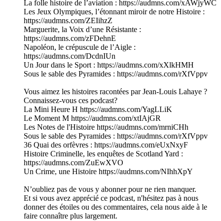
La folle histoire de l’aviation : https://audmns.com/xAWjyWC
Les Jeux Olympiques, l’étonnant miroir de notre Histoire :
https://audmns.com/ZEIihzZ
Marguerite, la Voix d’une Résistante :
https://audmns.com/zFDehnE
Napoléon, le crépuscule de l’Aigle :
https://audmns.com/DcdnIUn
Un Jour dans le Sport : https://audmns.com/xXlkHMH
Sous le sable des Pyramides : https://audmns.com/rXfVppv
Vous aimez les histoires racontées par Jean-Louis Lahaye ?
Connaissez-vous ces podcast?
La Mini Heure H https://audmns.com/YagLLiK
Le Moment M https://audmns.com/xtIAjGR
Les Notes de l'Histoire https://audmns.com/mrniCHh
Sous le sable des Pyramides : https://audmns.com/rXfVppv
36 Quai des orfèvres : https://audmns.com/eUxNxyF
Histoire Criminelle, les enquêtes de Scotland Yard :
https://audmns.com/ZuEwXVO
Un Crime, une Histoire https://audmns.com/NIhhXpY
N’oubliez pas de vous y abonner pour ne rien manquer.
Et si vous avez apprécié ce podcast, n'hésitez pas à nous
donner des étoiles ou des commentaires, cela nous aide à le
faire connaître plus largement.