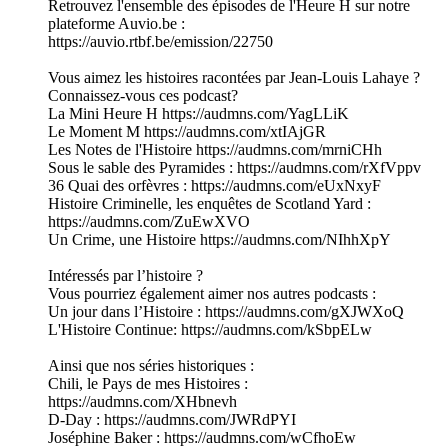
Retrouvez l'ensemble des épisodes de l'Heure H sur notre
plateforme Auvio.be :
https://auvio.rtbf.be/emission/22750
Vous aimez les histoires racontées par Jean-Louis Lahaye ?
Connaissez-vous ces podcast?
La Mini Heure H https://audmns.com/YagLLiK
Le Moment M https://audmns.com/xtIAjGR
Les Notes de l'Histoire https://audmns.com/mrniCHh
Sous le sable des Pyramides : https://audmns.com/rXfVppv
36 Quai des orfèvres : https://audmns.com/eUxNxyF
Histoire Criminelle, les enquêtes de Scotland Yard :
https://audmns.com/ZuEwXVO
Un Crime, une Histoire https://audmns.com/NIhhXpY
Intéressés par l’histoire ?
Vous pourriez également aimer nos autres podcasts :
Un jour dans l’Histoire : https://audmns.com/gXJWXoQ
L'Histoire Continue: https://audmns.com/kSbpELw
Ainsi que nos séries historiques :
Chili, le Pays de mes Histoires :
https://audmns.com/XHbnevh
D-Day : https://audmns.com/JWRdPYI
Joséphine Baker : https://audmns.com/wCfhoEw