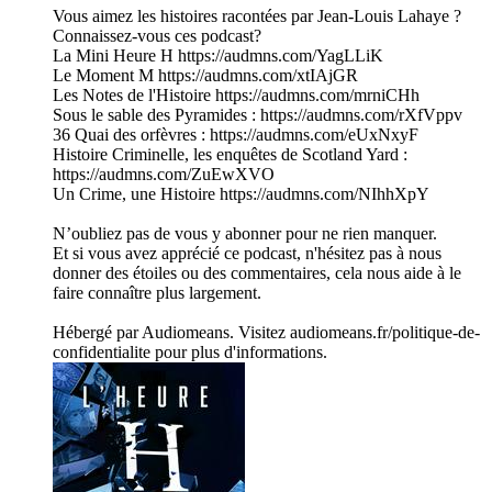
Vous aimez les histoires racontées par Jean-Louis Lahaye ?
Connaissez-vous ces podcast?
La Mini Heure H https://audmns.com/YagLLiK
Le Moment M https://audmns.com/xtIAjGR
Les Notes de l'Histoire https://audmns.com/mrniCHh
Sous le sable des Pyramides : https://audmns.com/rXfVppv
36 Quai des orfèvres : https://audmns.com/eUxNxyF
Histoire Criminelle, les enquêtes de Scotland Yard :
https://audmns.com/ZuEwXVO
Un Crime, une Histoire https://audmns.com/NIhhXpY
N’oubliez pas de vous y abonner pour ne rien manquer.
Et si vous avez apprécié ce podcast, n'hésitez pas à nous
donner des étoiles ou des commentaires, cela nous aide à le
faire connaître plus largement.
Hébergé par Audiomeans. Visitez audiomeans.fr/politique-de-
confidentialite pour plus d'informations.