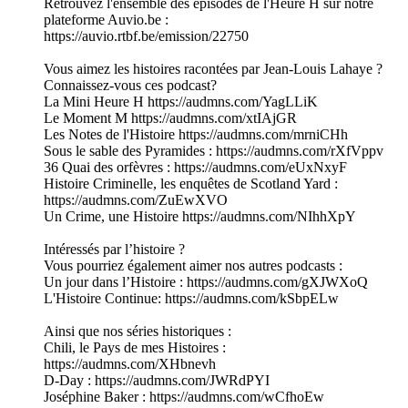
Retrouvez l'ensemble des épisodes de l'Heure H sur notre
plateforme Auvio.be :
https://auvio.rtbf.be/emission/22750
Vous aimez les histoires racontées par Jean-Louis Lahaye ?
Connaissez-vous ces podcast?
La Mini Heure H https://audmns.com/YagLLiK
Le Moment M https://audmns.com/xtIAjGR
Les Notes de l'Histoire https://audmns.com/mrniCHh
Sous le sable des Pyramides : https://audmns.com/rXfVppv
36 Quai des orfèvres : https://audmns.com/eUxNxyF
Histoire Criminelle, les enquêtes de Scotland Yard :
https://audmns.com/ZuEwXVO
Un Crime, une Histoire https://audmns.com/NIhhXpY
Intéressés par l’histoire ?
Vous pourriez également aimer nos autres podcasts :
Un jour dans l’Histoire : https://audmns.com/gXJWXoQ
L'Histoire Continue: https://audmns.com/kSbpELw
Ainsi que nos séries historiques :
Chili, le Pays de mes Histoires :
https://audmns.com/XHbnevh
D-Day : https://audmns.com/JWRdPYI
Joséphine Baker : https://audmns.com/wCfhoEw