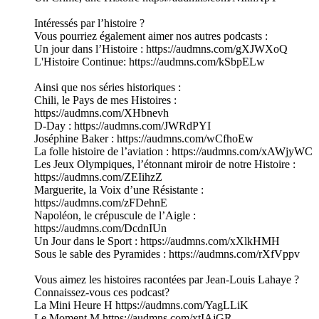
Intéressés par l’histoire ?
Vous pourriez également aimer nos autres podcasts :
Un jour dans l’Histoire : https://audmns.com/gXJWXoQ
L'Histoire Continue: https://audmns.com/kSbpELw
Ainsi que nos séries historiques :
Chili, le Pays de mes Histoires :
https://audmns.com/XHbnevh
D-Day : https://audmns.com/JWRdPYI
Joséphine Baker : https://audmns.com/wCfhoEw
La folle histoire de l’aviation : https://audmns.com/xAWjyWC
Les Jeux Olympiques, l’étonnant miroir de notre Histoire :
https://audmns.com/ZEIihzZ
Marguerite, la Voix d’une Résistante :
https://audmns.com/zFDehnE
Napoléon, le crépuscule de l’Aigle :
https://audmns.com/DcdnIUn
Un Jour dans le Sport : https://audmns.com/xXlkHMH
Sous le sable des Pyramides : https://audmns.com/rXfVppv
Vous aimez les histoires racontées par Jean-Louis Lahaye ?
Connaissez-vous ces podcast?
La Mini Heure H https://audmns.com/YagLLiK
Le Moment M https://audmns.com/xtIAjGR