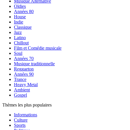
Musique Alternative
Oldies
Années 80
House
Indie
Classique
Jazz
Latino
Chillout
Film et Comédie musicale
Soul
Années 70
Musique traditionnelle
Reggaeton
Années 90
Trance
Heavy Metal
Ambient
Gospel
Thèmes les plus populaires
Informations
Culture
Sports