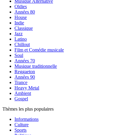
Musique Alternative
Oldies
Années 80
House
Indie
Classique
Jazz
Latino
Chillout
Film et Comédie musicale
Soul
Années 70
Musique traditionnelle
Reggaeton
Années 90
Trance
Heavy Metal
Ambient
Gospel
Thèmes les plus populaires
Informations
Culture
Sports