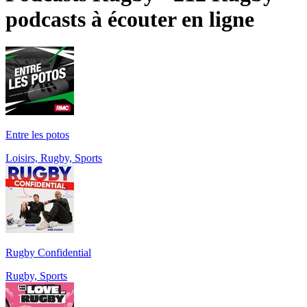
podcasts à écouter en ligne
Entre les potos
Loisirs, Rugby, Sports
Rugby Confidential
Rugby, Sports