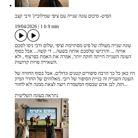
הפיט- סיכום עונה שנייה עם ציפי שמילוביץ' ודבי קצב
19/04/2026
|
1 h 9 min
עונה שנייה מעולה של פיט מסתיימת וציפי ,שלום ודבי ניסו לסכם
אותה ... והרגישו שלסכם אותה בשעה... די קשה... אבל בסוף
העונה השנייה הייתה חזקה יותר, אמרה את האמת בפרצוף , ולא
השאירה פרות קדושות.
היו כאן כל כך הרבה סיפורים קטנים וגדולים, אבל בסוף החוויה של
העונה השנייה זה בניית הסיפור של רובי. מאלוהים של החדר המיון
הזה, לבן אדם שבסוף המשמרת רוצה לצאת ממנה ולא לחזור...
נתראה בעונה השלישית