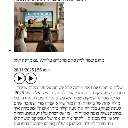
מקום שמח למה כולם מדברים עליה?? עם מרינה קיגל
28/11/2025
|
56 min
שלום סיונוב מארח את מרינה קיגל לשיחה על על “מקום שמח” –
הסדרה שנועה קולר ורם נהרי הפכו לסנסציה הישראלית של 2025.
מרינה מכריזה שמקום שמח היא פשוט סדרה מעולה נקודה, בלי
מילה אחת של ביקורת (חוץ מזה שהיא קצרה מדי ושנחכה שנים
לעונה שנייה), מגדירה את נועה קולר כ”תו איכות” ומסבירה איך
כתיבה נשית בוטה ואמיתית – כזו שמדברת על גוף, זוגיות, הורות
ודיכאון בלי מסננים – לקחה את הז’אנר של נטפליקס ועשתה לו
עוד סיבוב למעלה. הליהוק מושלם (אביהו פנחסוב בהפתעת