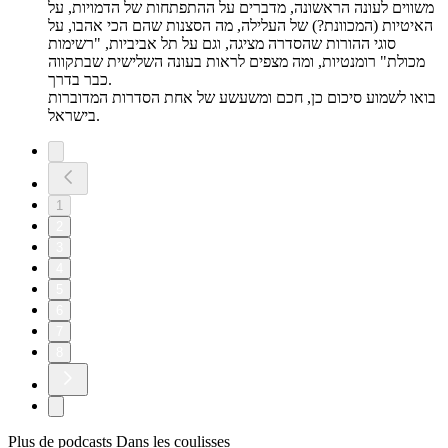
משווים לעונה הראשונה, מדברים על ההתפתחות של הדמויות, על
האיטיות (המכוונת?) של העלילה, מה הסצנות שהם הכי אהבו, על
סוגי ההורות שהסדרה מציגה, וגם על תל אביביות, "רשימות
מכולת" רומנטיות, ומה מצפים לראות בעונה השלישית שבתקווה
כבר בדרך.
בואו לשמוע סיכום כן, חכם ומשעשע של אחת הסדרות המדוברות
בישראל.
1
2
3
4
5
6
7
8
Plus de podcasts Dans les coulisses