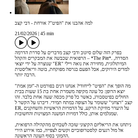
למה אהבנו את "הפיט"? אורחת - דבי קצב
21/02/2026
|
45 min
בפרק הזה שלום סיונוב ודבי קצב מדברים על סדרת הדרמה
הרפואית שכבשה את המבקרים והקהל – *The Pitt*. הסדרה,
שנוצרה על ידי יוצאי "ER" המיתולוגית, מחזירה את נואה ויילי
למדים הירוקים, אבל הפעם בגרסה מפוקחת, בוטה וריאליסטית
הרבה יותר.
מה הופך את "הפיט" לייחודי? אנחנו דנים בפורמט ה-"זמן אמת"
יוצא הדופן: כל עונה מקיפה משמרת אחת בת 15 שעות בבית
החולים בפיטסבורג, כאשר כל פרק מכסה שעה אחת בלבד. זהו
קצב "רצחני" ששומר על הצופה במתח תמידי. דיברנו על הקשר ל
ER, על היעדר מוזיקת הרקע, על הדמויות הראשיות והשחקנים
שמגלמים אותן, כולל דמויות המשנה המצוינות והחשובות.
ניתחנו את הריאליזם הקיצוני שזכה לשבחים מהקהילה הרפואית,
אל מול רגעים קלסטרופוביים וקשים לצפייה, כמו אירוע הירי
ההמוני בסוף העונה הראשונה.