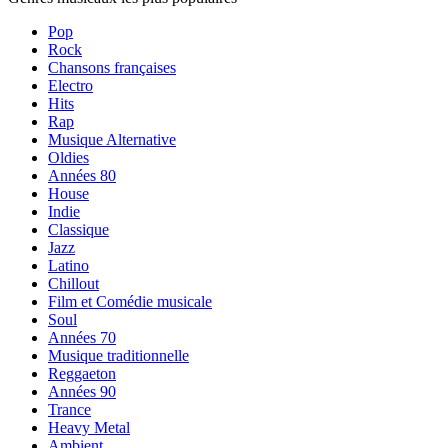
Pop
Rock
Chansons françaises
Electro
Hits
Rap
Musique Alternative
Oldies
Années 80
House
Indie
Classique
Jazz
Latino
Chillout
Film et Comédie musicale
Soul
Années 70
Musique traditionnelle
Reggaeton
Années 90
Trance
Heavy Metal
Ambient