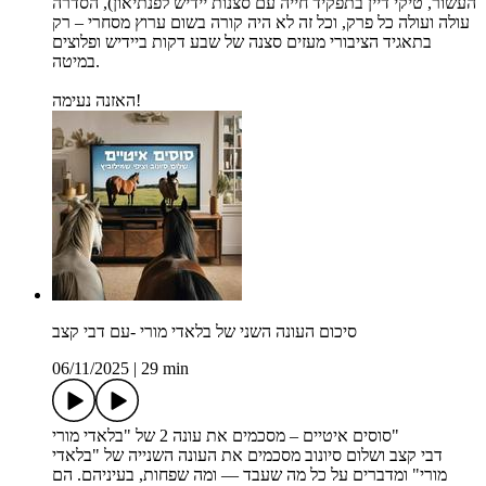
העשור, טיקי דיין בתפקיד חייה עם סצנות יידיש לפנתיאון), הסדרה
עולה ועולה כל פרק, וכל זה לא היה קורה בשום ערוץ מסחרי – רק
בתאגיד הציבורי מעזים סצנה של שבע דקות ביידיש ופלוצים
במיטה.
האזנה נעימה!
סיכום העונה השני של בלאדי מורי -עם דבי קצב
06/11/2025
|
29 min
סוסים איטיים – מסכמים את עונה 2 של "בלאדי מורי"
דבי קצב ושלום סיונוב מסכמים את העונה השנייה של "בלאדי
מורי" ומדברים על כל מה שעבד — ומה שפחות, בעיניהם. הם