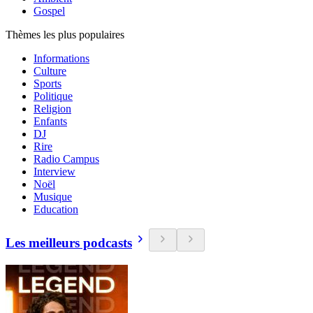
Gospel
Thèmes les plus populaires
Informations
Culture
Sports
Politique
Religion
Enfants
DJ
Rire
Radio Campus
Interview
Noël
Musique
Education
Les meilleurs podcasts