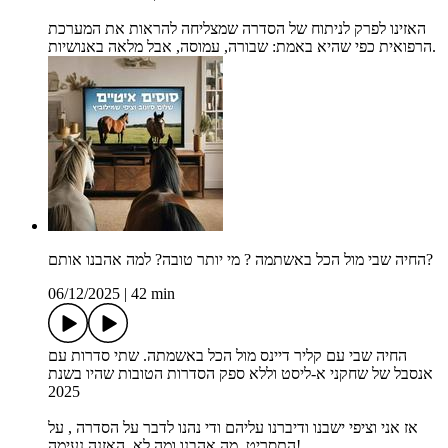
האזינו לפרק לניתוח של הסדרה שמצליחה להראות את המערכת
הרפואית כפי שהיא באמת: שבורה, עמוסה, אבל מלאה באנושיות.
החיה שבי מול הכל באשתמה ? מי יותר טובה? למה אהבנו אותם?
06/12/2025
|
42 min
החיה שבי עם קליר דיינס מול הכל באשמתה. שתי סדרות עם
אנסבל של שחקני א-ליסט וללא ספק הסדרות הטובות שהיו בשנת
2025
אז אני וציפי ישבנו ודיברנו עליהם ודי נהנו לדבר על הסדרה , על
התסריט. מה אהבנו ומה לא. האזנה נעימה!