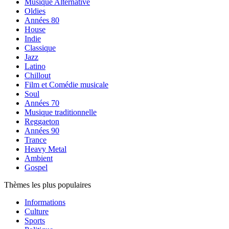
Musique Alternative
Oldies
Années 80
House
Indie
Classique
Jazz
Latino
Chillout
Film et Comédie musicale
Soul
Années 70
Musique traditionnelle
Reggaeton
Années 90
Trance
Heavy Metal
Ambient
Gospel
Thèmes les plus populaires
Informations
Culture
Sports