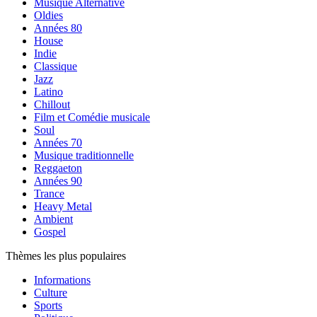
Musique Alternative
Oldies
Années 80
House
Indie
Classique
Jazz
Latino
Chillout
Film et Comédie musicale
Soul
Années 70
Musique traditionnelle
Reggaeton
Années 90
Trance
Heavy Metal
Ambient
Gospel
Thèmes les plus populaires
Informations
Culture
Sports