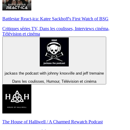
Battlestar React-ica: Katee Sackhoff's First Watch of BSG
Critiques séries TV, Dans les coulisses, Interviews cinéma,
Télévision et cinéma
jackass the podcast with johnny knoxville and jeff tremaine
Dans les coulisses, Humour, Télévision et cinéma
The House of Halliwell / A Charmed Rewatch Podcast