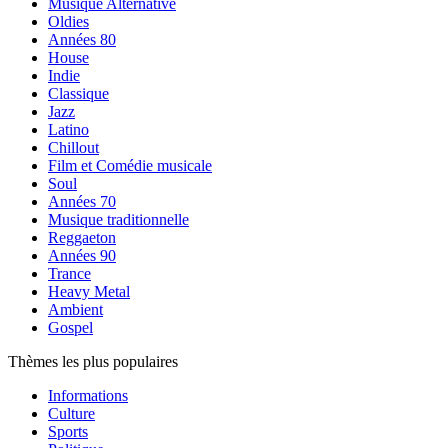
Musique Alternative
Oldies
Années 80
House
Indie
Classique
Jazz
Latino
Chillout
Film et Comédie musicale
Soul
Années 70
Musique traditionnelle
Reggaeton
Années 90
Trance
Heavy Metal
Ambient
Gospel
Thèmes les plus populaires
Informations
Culture
Sports