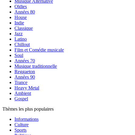
Musique Alternative
Oldies
Années 80
House
Indie
Classique
Jazz
Latino
Chillout
Film et Comédie musicale
Soul
Années 70
Musique traditionnelle
Reggaeton
Années 90
Trance
Heavy Metal
Ambient
Gospel
Thèmes les plus populaires
Informations
Culture
Sports