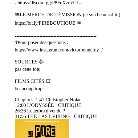
- ⁠⁠⁠⁠⁠⁠⁠⁠⁠⁠⁠⁠⁠⁠⁠⁠⁠⁠⁠⁠⁠⁠⁠⁠⁠⁠⁠⁠⁠⁠⁠⁠⁠⁠⁠⁠⁠⁠⁠⁠⁠⁠⁠⁠⁠⁠⁠⁠⁠⁠⁠⁠⁠⁠⁠⁠⁠⁠⁠⁠⁠⁠⁠⁠⁠⁠⁠⁠⁠⁠⁠⁠⁠⁠⁠⁠⁠⁠⁠⁠⁠⁠⁠⁠⁠⁠⁠⁠⁠⁠⁠⁠⁠⁠⁠⁠⁠⁠⁠⁠⁠⁠⁠⁠⁠⁠⁠⁠⁠⁠⁠⁠⁠⁠⁠⁠⁠⁠⁠⁠⁠⁠⁠⁠https://discord.gg/P8FeXzm52t⁠⁠⁠⁠⁠⁠⁠⁠⁠⁠⁠⁠⁠⁠⁠⁠⁠⁠⁠⁠⁠⁠⁠⁠⁠⁠⁠⁠⁠⁠⁠⁠⁠⁠⁠⁠⁠⁠⁠⁠⁠⁠⁠⁠⁠⁠⁠⁠⁠⁠⁠⁠⁠⁠⁠⁠⁠⁠⁠⁠⁠⁠⁠⁠⁠⁠⁠⁠⁠⁠⁠⁠⁠⁠⁠⁠⁠⁠⁠⁠⁠⁠⁠⁠⁠⁠⁠⁠⁠⁠⁠⁠⁠⁠⁠⁠⁠⁠⁠⁠⁠⁠⁠⁠⁠⁠⁠⁠⁠⁠⁠⁠⁠⁠⁠⁠⁠⁠⁠⁠⁠⁠⁠⁠ -
🎟️LE MERCH DE L'ÉMISSION (et son beau t-shirt) :
⁠⁠⁠⁠⁠⁠⁠⁠⁠⁠⁠⁠⁠⁠⁠⁠⁠⁠⁠⁠⁠⁠⁠⁠⁠⁠⁠⁠⁠⁠⁠⁠⁠⁠⁠⁠⁠⁠⁠⁠⁠⁠⁠⁠⁠⁠⁠⁠⁠⁠⁠⁠⁠⁠⁠⁠⁠⁠⁠⁠⁠⁠⁠⁠⁠⁠⁠⁠⁠⁠⁠⁠⁠⁠⁠⁠⁠⁠⁠⁠⁠⁠⁠⁠⁠⁠⁠⁠⁠⁠⁠⁠⁠⁠⁠⁠⁠⁠⁠⁠⁠⁠⁠⁠⁠⁠⁠⁠⁠⁠⁠⁠⁠⁠⁠⁠⁠⁠⁠⁠⁠⁠⁠⁠https://bit.ly/PIREBOUTIQUE⁠⁠⁠⁠⁠⁠⁠⁠⁠⁠⁠⁠⁠⁠⁠⁠⁠⁠⁠⁠⁠⁠⁠⁠⁠⁠⁠⁠⁠⁠⁠⁠⁠⁠⁠⁠⁠⁠⁠⁠⁠⁠⁠⁠⁠⁠⁠⁠⁠⁠⁠⁠⁠⁠⁠⁠⁠⁠⁠⁠⁠⁠⁠⁠⁠⁠⁠⁠⁠⁠⁠⁠⁠⁠⁠⁠⁠⁠⁠⁠⁠⁠⁠⁠⁠⁠⁠⁠⁠⁠⁠⁠⁠⁠⁠⁠⁠⁠⁠⁠⁠⁠⁠⁠⁠⁠⁠⁠⁠⁠⁠⁠⁠⁠⁠⁠⁠⁠⁠⁠⁠⁠⁠⁠ 🎟️
-----------------------------------------------------
❓Pour poser des questions :
⁠⁠⁠⁠⁠⁠⁠⁠⁠⁠⁠⁠⁠⁠⁠⁠⁠⁠⁠⁠⁠⁠⁠⁠⁠⁠⁠⁠⁠⁠⁠⁠⁠⁠⁠⁠⁠⁠⁠⁠⁠⁠⁠⁠⁠⁠⁠⁠⁠⁠⁠⁠⁠⁠⁠⁠⁠⁠⁠⁠⁠⁠⁠⁠⁠⁠⁠⁠⁠⁠⁠⁠⁠⁠⁠⁠⁠⁠⁠⁠⁠⁠⁠⁠⁠⁠⁠⁠⁠⁠⁠⁠⁠⁠⁠⁠⁠⁠⁠⁠⁠⁠⁠⁠⁠⁠⁠⁠⁠⁠⁠⁠⁠⁠⁠⁠⁠⁠⁠⁠⁠⁠⁠⁠https://www.instagram.com/victorbonnefoy_/⁠⁠⁠⁠⁠⁠⁠⁠⁠⁠⁠⁠⁠⁠⁠⁠⁠⁠⁠⁠⁠⁠⁠⁠⁠⁠⁠⁠⁠⁠⁠⁠⁠⁠⁠⁠⁠⁠⁠⁠⁠⁠⁠⁠⁠⁠⁠⁠⁠⁠⁠⁠⁠⁠⁠⁠⁠⁠⁠⁠⁠⁠⁠⁠⁠⁠⁠⁠⁠⁠⁠⁠⁠⁠⁠⁠⁠⁠⁠⁠⁠⁠⁠⁠⁠⁠⁠⁠⁠⁠⁠⁠⁠⁠⁠⁠⁠⁠⁠⁠⁠⁠⁠⁠⁠⁠⁠⁠⁠⁠⁠⁠⁠⁠⁠⁠⁠⁠⁠⁠⁠⁠⁠⁠
SOURCES 👍
pas cette fois
FILMS CITÉS 🎞️
beaucoup trop
Chapitres :1:41 Christopher Nolan
12:00 L'ODYSSÉE - CRITIQUE
26:26 Letterboxd vendu ?
31:56 THE LAST VIKING - CRITIQUE