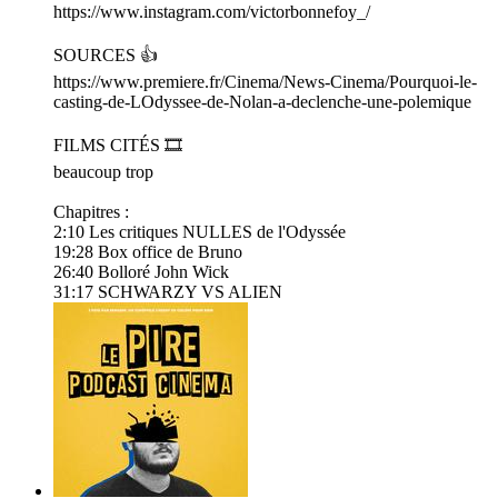
⁠⁠⁠⁠⁠⁠⁠⁠⁠⁠⁠⁠⁠⁠⁠⁠⁠⁠⁠⁠⁠⁠⁠⁠⁠⁠⁠⁠⁠⁠⁠⁠⁠⁠⁠⁠⁠⁠⁠⁠⁠⁠⁠⁠⁠⁠⁠⁠⁠⁠⁠⁠⁠⁠⁠⁠⁠⁠⁠⁠⁠⁠⁠⁠⁠⁠⁠⁠⁠⁠⁠⁠⁠⁠⁠⁠⁠⁠⁠⁠⁠⁠⁠⁠⁠⁠⁠⁠⁠⁠⁠⁠⁠⁠⁠⁠⁠⁠⁠⁠⁠⁠⁠⁠⁠⁠⁠⁠⁠⁠⁠⁠⁠⁠⁠⁠⁠⁠⁠⁠⁠⁠⁠⁠⁠https://www.instagram.com/victorbonnefoy_/⁠⁠⁠⁠⁠⁠⁠⁠⁠⁠⁠⁠⁠⁠⁠⁠⁠⁠⁠⁠⁠⁠⁠⁠⁠⁠⁠⁠⁠⁠⁠⁠⁠⁠⁠⁠⁠⁠⁠⁠⁠⁠⁠⁠⁠⁠⁠⁠⁠⁠⁠⁠⁠⁠⁠⁠⁠⁠⁠⁠⁠⁠⁠⁠⁠⁠⁠⁠⁠⁠⁠⁠⁠⁠⁠⁠⁠⁠⁠⁠⁠⁠⁠⁠⁠⁠⁠⁠⁠⁠⁠⁠⁠⁠⁠⁠⁠⁠⁠⁠⁠⁠⁠⁠⁠⁠⁠⁠⁠⁠⁠⁠⁠⁠⁠⁠⁠⁠⁠⁠⁠⁠⁠⁠⁠
SOURCES 👍
https://www.premiere.fr/Cinema/News-Cinema/Pourquoi-le-
casting-de-LOdyssee-de-Nolan-a-declenche-une-polemique
FILMS CITÉS 🎞️
beaucoup trop
Chapitres :
2:10 Les critiques NULLES de l'Odyssée
19:28 Box office de Bruno
26:40 Bolloré John Wick
31:17 SCHWARZY VS ALIEN