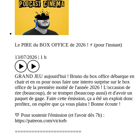
Le PIRE du BOX OFFICE de 2026 ! ⚡ (pour l'instant)
13/07/2026
|
1 h
GRAND JEU aujourd'hui ! Bruno du box office débarque en
chair et en os pour nous faire une interro surprise sur le box
office de la première moitié de l'année 2026 ! L'occasion de
rire (beaucoup), de se tromper (beaucoup aussi) et d'avoir un
paquet de gage. Faire cette émission, ça a été un exploit donc
profitez, on espère que ça vous plaira ! Bonne écoute !
💛 Pour soutenir l'émission (et l'avoir dès 7h) :
⁠⁠⁠⁠⁠⁠⁠⁠⁠⁠⁠⁠⁠⁠⁠⁠⁠⁠⁠⁠⁠⁠⁠⁠⁠⁠⁠⁠⁠⁠⁠⁠⁠⁠⁠⁠⁠⁠⁠⁠⁠⁠⁠⁠⁠⁠⁠⁠⁠⁠⁠⁠⁠⁠⁠⁠⁠⁠⁠⁠⁠⁠⁠⁠⁠⁠⁠⁠⁠⁠⁠⁠⁠⁠⁠⁠⁠⁠⁠⁠⁠⁠⁠⁠⁠⁠⁠⁠⁠⁠⁠⁠⁠⁠⁠⁠⁠⁠⁠⁠⁠⁠⁠⁠⁠⁠⁠⁠⁠⁠⁠⁠⁠⁠⁠⁠⁠⁠⁠⁠⁠⁠⁠https://patreon.com/victorb⁠⁠⁠⁠⁠⁠⁠⁠⁠⁠⁠⁠⁠⁠⁠⁠⁠⁠⁠⁠⁠⁠⁠⁠⁠⁠⁠⁠⁠⁠⁠⁠⁠⁠⁠⁠⁠⁠⁠⁠⁠⁠⁠⁠⁠⁠⁠⁠⁠⁠⁠⁠⁠⁠⁠⁠⁠⁠⁠⁠⁠⁠⁠⁠⁠⁠⁠⁠⁠⁠⁠⁠⁠⁠⁠⁠⁠⁠⁠⁠⁠⁠⁠⁠⁠⁠⁠⁠⁠⁠⁠⁠⁠⁠⁠⁠⁠⁠⁠⁠⁠⁠⁠⁠⁠⁠⁠⁠⁠⁠⁠⁠⁠⁠⁠⁠⁠⁠⁠⁠⁠⁠⁠
========================