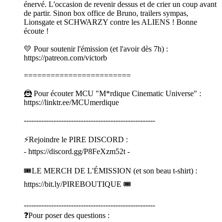
énervé. L'occasion de revenir dessus et de crier un coup avant
de partir. Sinon box office de Bruno, trailers sympas,
Lionsgate et SCHWARZY contre les ALIENS ! Bonne
écoute !
💛 Pour soutenir l'émission (et l'avoir dès 7h) :
⁠⁠⁠⁠⁠⁠⁠⁠⁠⁠⁠⁠⁠⁠⁠⁠⁠⁠⁠⁠⁠⁠⁠⁠⁠⁠⁠⁠⁠⁠⁠⁠⁠⁠⁠⁠⁠⁠⁠⁠⁠⁠⁠⁠⁠⁠⁠⁠⁠⁠⁠⁠⁠⁠⁠⁠⁠⁠⁠⁠⁠⁠⁠⁠⁠⁠⁠⁠⁠⁠⁠⁠⁠⁠⁠⁠⁠⁠⁠⁠⁠⁠⁠⁠⁠⁠⁠⁠⁠⁠⁠⁠⁠⁠⁠⁠⁠⁠⁠⁠⁠⁠⁠⁠⁠⁠⁠⁠⁠⁠⁠⁠⁠⁠⁠⁠⁠⁠⁠⁠⁠⁠⁠⁠⁠https://patreon.com/victorb⁠⁠⁠⁠⁠⁠⁠⁠⁠⁠⁠⁠⁠⁠⁠⁠⁠⁠⁠⁠⁠⁠⁠⁠⁠⁠⁠⁠⁠⁠⁠⁠⁠⁠⁠⁠⁠⁠⁠⁠⁠⁠⁠⁠⁠⁠⁠⁠⁠⁠⁠⁠⁠⁠⁠⁠⁠⁠⁠⁠⁠⁠⁠⁠⁠⁠⁠⁠⁠⁠⁠⁠⁠⁠⁠⁠⁠⁠⁠⁠⁠⁠⁠⁠⁠⁠⁠⁠⁠⁠⁠⁠⁠⁠⁠⁠⁠⁠⁠⁠⁠⁠⁠⁠⁠⁠⁠⁠⁠⁠⁠⁠⁠⁠⁠⁠⁠⁠⁠⁠⁠⁠⁠⁠⁠
========================
🦹 Pour écouter MCU "M*rdique Cinematic Universe" :
⁠⁠⁠⁠⁠⁠⁠⁠⁠⁠⁠⁠⁠⁠⁠⁠⁠⁠⁠⁠⁠⁠⁠⁠⁠⁠⁠⁠⁠⁠⁠⁠⁠⁠⁠⁠⁠⁠⁠⁠⁠⁠⁠⁠⁠⁠⁠⁠⁠⁠⁠⁠⁠⁠⁠⁠⁠⁠⁠⁠⁠⁠⁠⁠⁠⁠⁠⁠⁠⁠⁠⁠⁠⁠⁠⁠⁠⁠⁠⁠⁠⁠⁠⁠⁠⁠⁠⁠⁠⁠⁠⁠⁠⁠⁠⁠⁠⁠⁠⁠⁠⁠⁠⁠⁠⁠⁠⁠⁠⁠⁠⁠⁠⁠⁠⁠⁠⁠⁠⁠⁠⁠⁠⁠⁠https://linktr.ee/MCUmerdique⁠⁠⁠⁠⁠⁠⁠⁠⁠⁠⁠⁠⁠⁠⁠⁠⁠⁠⁠⁠⁠⁠⁠⁠⁠⁠⁠⁠⁠⁠⁠⁠⁠⁠⁠⁠⁠⁠⁠⁠⁠⁠⁠⁠⁠⁠⁠⁠⁠⁠⁠⁠⁠⁠⁠⁠⁠⁠⁠⁠⁠⁠⁠⁠⁠⁠⁠⁠⁠⁠⁠⁠⁠⁠⁠⁠⁠⁠⁠⁠⁠⁠⁠⁠⁠⁠⁠⁠⁠⁠⁠⁠⁠⁠⁠⁠⁠⁠⁠⁠⁠⁠⁠⁠⁠⁠⁠⁠⁠⁠⁠⁠⁠⁠⁠⁠⁠⁠⁠⁠⁠⁠⁠⁠⁠
-----------------------------------------------------
⚡Rejoindre le PIRE DISCORD :
- ⁠⁠⁠⁠⁠⁠⁠⁠⁠⁠⁠⁠⁠⁠⁠⁠⁠⁠⁠⁠⁠⁠⁠⁠⁠⁠⁠⁠⁠⁠⁠⁠⁠⁠⁠⁠⁠⁠⁠⁠⁠⁠⁠⁠⁠⁠⁠⁠⁠⁠⁠⁠⁠⁠⁠⁠⁠⁠⁠⁠⁠⁠⁠⁠⁠⁠⁠⁠⁠⁠⁠⁠⁠⁠⁠⁠⁠⁠⁠⁠⁠⁠⁠⁠⁠⁠⁠⁠⁠⁠⁠⁠⁠⁠⁠⁠⁠⁠⁠⁠⁠⁠⁠⁠⁠⁠⁠⁠⁠⁠⁠⁠⁠⁠⁠⁠⁠⁠⁠⁠⁠⁠⁠⁠⁠https://discord.gg/P8FeXzm52t⁠⁠⁠⁠⁠⁠⁠⁠⁠⁠⁠⁠⁠⁠⁠⁠⁠⁠⁠⁠⁠⁠⁠⁠⁠⁠⁠⁠⁠⁠⁠⁠⁠⁠⁠⁠⁠⁠⁠⁠⁠⁠⁠⁠⁠⁠⁠⁠⁠⁠⁠⁠⁠⁠⁠⁠⁠⁠⁠⁠⁠⁠⁠⁠⁠⁠⁠⁠⁠⁠⁠⁠⁠⁠⁠⁠⁠⁠⁠⁠⁠⁠⁠⁠⁠⁠⁠⁠⁠⁠⁠⁠⁠⁠⁠⁠⁠⁠⁠⁠⁠⁠⁠⁠⁠⁠⁠⁠⁠⁠⁠⁠⁠⁠⁠⁠⁠⁠⁠⁠⁠⁠⁠⁠⁠ -
🎟️LE MERCH DE L'ÉMISSION (et son beau t-shirt) :
⁠⁠⁠⁠⁠⁠⁠⁠⁠⁠⁠⁠⁠⁠⁠⁠⁠⁠⁠⁠⁠⁠⁠⁠⁠⁠⁠⁠⁠⁠⁠⁠⁠⁠⁠⁠⁠⁠⁠⁠⁠⁠⁠⁠⁠⁠⁠⁠⁠⁠⁠⁠⁠⁠⁠⁠⁠⁠⁠⁠⁠⁠⁠⁠⁠⁠⁠⁠⁠⁠⁠⁠⁠⁠⁠⁠⁠⁠⁠⁠⁠⁠⁠⁠⁠⁠⁠⁠⁠⁠⁠⁠⁠⁠⁠⁠⁠⁠⁠⁠⁠⁠⁠⁠⁠⁠⁠⁠⁠⁠⁠⁠⁠⁠⁠⁠⁠⁠⁠⁠⁠⁠⁠⁠⁠https://bit.ly/PIREBOUTIQUE⁠⁠⁠⁠⁠⁠⁠⁠⁠⁠⁠⁠⁠⁠⁠⁠⁠⁠⁠⁠⁠⁠⁠⁠⁠⁠⁠⁠⁠⁠⁠⁠⁠⁠⁠⁠⁠⁠⁠⁠⁠⁠⁠⁠⁠⁠⁠⁠⁠⁠⁠⁠⁠⁠⁠⁠⁠⁠⁠⁠⁠⁠⁠⁠⁠⁠⁠⁠⁠⁠⁠⁠⁠⁠⁠⁠⁠⁠⁠⁠⁠⁠⁠⁠⁠⁠⁠⁠⁠⁠⁠⁠⁠⁠⁠⁠⁠⁠⁠⁠⁠⁠⁠⁠⁠⁠⁠⁠⁠⁠⁠⁠⁠⁠⁠⁠⁠⁠⁠⁠⁠⁠⁠⁠⁠ 🎟️
-----------------------------------------------------
❓Pour poser des questions :