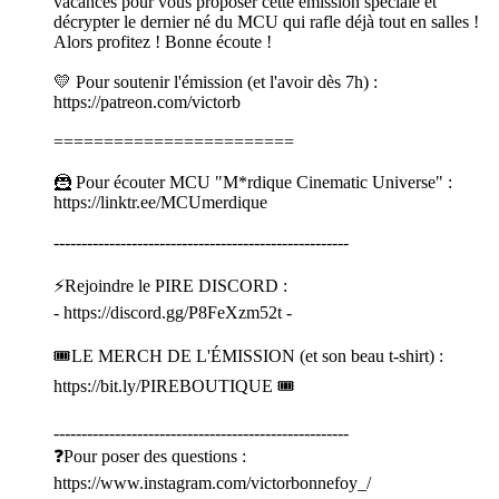
vacances pour vous proposer cette émission spéciale et
décrypter le dernier né du MCU qui rafle déjà tout en salles !
Alors profitez ! Bonne écoute !
💛 Pour soutenir l'émission (et l'avoir dès 7h) :
⁠⁠⁠⁠⁠⁠⁠⁠⁠⁠⁠⁠⁠⁠⁠⁠⁠⁠⁠⁠⁠⁠⁠⁠⁠⁠⁠⁠⁠⁠⁠⁠⁠⁠⁠⁠⁠⁠⁠⁠⁠⁠⁠⁠⁠⁠⁠⁠⁠⁠⁠⁠⁠⁠⁠⁠⁠⁠⁠⁠⁠⁠⁠⁠⁠⁠⁠⁠⁠⁠⁠⁠⁠⁠⁠⁠⁠⁠⁠⁠⁠⁠⁠⁠⁠⁠⁠⁠⁠⁠⁠⁠⁠⁠⁠⁠⁠⁠⁠⁠⁠⁠⁠⁠⁠⁠⁠⁠⁠⁠⁠⁠⁠⁠⁠⁠⁠⁠⁠⁠⁠⁠⁠⁠⁠⁠https://patreon.com/victorb⁠⁠⁠⁠⁠⁠⁠⁠⁠⁠⁠⁠⁠⁠⁠⁠⁠⁠⁠⁠⁠⁠⁠⁠⁠⁠⁠⁠⁠⁠⁠⁠⁠⁠⁠⁠⁠⁠⁠⁠⁠⁠⁠⁠⁠⁠⁠⁠⁠⁠⁠⁠⁠⁠⁠⁠⁠⁠⁠⁠⁠⁠⁠⁠⁠⁠⁠⁠⁠⁠⁠⁠⁠⁠⁠⁠⁠⁠⁠⁠⁠⁠⁠⁠⁠⁠⁠⁠⁠⁠⁠⁠⁠⁠⁠⁠⁠⁠⁠⁠⁠⁠⁠⁠⁠⁠⁠⁠⁠⁠⁠⁠⁠⁠⁠⁠⁠⁠⁠⁠⁠⁠⁠⁠⁠⁠
========================
🦹 Pour écouter MCU "M*rdique Cinematic Universe" :
⁠⁠⁠⁠⁠⁠⁠⁠⁠⁠⁠⁠⁠⁠⁠⁠⁠⁠⁠⁠⁠⁠⁠⁠⁠⁠⁠⁠⁠⁠⁠⁠⁠⁠⁠⁠⁠⁠⁠⁠⁠⁠⁠⁠⁠⁠⁠⁠⁠⁠⁠⁠⁠⁠⁠⁠⁠⁠⁠⁠⁠⁠⁠⁠⁠⁠⁠⁠⁠⁠⁠⁠⁠⁠⁠⁠⁠⁠⁠⁠⁠⁠⁠⁠⁠⁠⁠⁠⁠⁠⁠⁠⁠⁠⁠⁠⁠⁠⁠⁠⁠⁠⁠⁠⁠⁠⁠⁠⁠⁠⁠⁠⁠⁠⁠⁠⁠⁠⁠⁠⁠⁠⁠⁠⁠⁠https://linktr.ee/MCUmerdique⁠⁠⁠⁠⁠⁠⁠⁠⁠⁠⁠⁠⁠⁠⁠⁠⁠⁠⁠⁠⁠⁠⁠⁠⁠⁠⁠⁠⁠⁠⁠⁠⁠⁠⁠⁠⁠⁠⁠⁠⁠⁠⁠⁠⁠⁠⁠⁠⁠⁠⁠⁠⁠⁠⁠⁠⁠⁠⁠⁠⁠⁠⁠⁠⁠⁠⁠⁠⁠⁠⁠⁠⁠⁠⁠⁠⁠⁠⁠⁠⁠⁠⁠⁠⁠⁠⁠⁠⁠⁠⁠⁠⁠⁠⁠⁠⁠⁠⁠⁠⁠⁠⁠⁠⁠⁠⁠⁠⁠⁠⁠⁠⁠⁠⁠⁠⁠⁠⁠⁠⁠⁠⁠⁠⁠⁠
-----------------------------------------------------
⚡Rejoindre le PIRE DISCORD :
- ⁠⁠⁠⁠⁠⁠⁠⁠⁠⁠⁠⁠⁠⁠⁠⁠⁠⁠⁠⁠⁠⁠⁠⁠⁠⁠⁠⁠⁠⁠⁠⁠⁠⁠⁠⁠⁠⁠⁠⁠⁠⁠⁠⁠⁠⁠⁠⁠⁠⁠⁠⁠⁠⁠⁠⁠⁠⁠⁠⁠⁠⁠⁠⁠⁠⁠⁠⁠⁠⁠⁠⁠⁠⁠⁠⁠⁠⁠⁠⁠⁠⁠⁠⁠⁠⁠⁠⁠⁠⁠⁠⁠⁠⁠⁠⁠⁠⁠⁠⁠⁠⁠⁠⁠⁠⁠⁠⁠⁠⁠⁠⁠⁠⁠⁠⁠⁠⁠⁠⁠⁠⁠⁠⁠⁠⁠https://discord.gg/P8FeXzm52t⁠⁠⁠⁠⁠⁠⁠⁠⁠⁠⁠⁠⁠⁠⁠⁠⁠⁠⁠⁠⁠⁠⁠⁠⁠⁠⁠⁠⁠⁠⁠⁠⁠⁠⁠⁠⁠⁠⁠⁠⁠⁠⁠⁠⁠⁠⁠⁠⁠⁠⁠⁠⁠⁠⁠⁠⁠⁠⁠⁠⁠⁠⁠⁠⁠⁠⁠⁠⁠⁠⁠⁠⁠⁠⁠⁠⁠⁠⁠⁠⁠⁠⁠⁠⁠⁠⁠⁠⁠⁠⁠⁠⁠⁠⁠⁠⁠⁠⁠⁠⁠⁠⁠⁠⁠⁠⁠⁠⁠⁠⁠⁠⁠⁠⁠⁠⁠⁠⁠⁠⁠⁠⁠⁠⁠⁠ -
🎟️LE MERCH DE L'ÉMISSION (et son beau t-shirt) :
⁠⁠⁠⁠⁠⁠⁠⁠⁠⁠⁠⁠⁠⁠⁠⁠⁠⁠⁠⁠⁠⁠⁠⁠⁠⁠⁠⁠⁠⁠⁠⁠⁠⁠⁠⁠⁠⁠⁠⁠⁠⁠⁠⁠⁠⁠⁠⁠⁠⁠⁠⁠⁠⁠⁠⁠⁠⁠⁠⁠⁠⁠⁠⁠⁠⁠⁠⁠⁠⁠⁠⁠⁠⁠⁠⁠⁠⁠⁠⁠⁠⁠⁠⁠⁠⁠⁠⁠⁠⁠⁠⁠⁠⁠⁠⁠⁠⁠⁠⁠⁠⁠⁠⁠⁠⁠⁠⁠⁠⁠⁠⁠⁠⁠⁠⁠⁠⁠⁠⁠⁠⁠⁠⁠⁠⁠https://bit.ly/PIREBOUTIQUE⁠⁠⁠⁠⁠⁠⁠⁠⁠⁠⁠⁠⁠⁠⁠⁠⁠⁠⁠⁠⁠⁠⁠⁠⁠⁠⁠⁠⁠⁠⁠⁠⁠⁠⁠⁠⁠⁠⁠⁠⁠⁠⁠⁠⁠⁠⁠⁠⁠⁠⁠⁠⁠⁠⁠⁠⁠⁠⁠⁠⁠⁠⁠⁠⁠⁠⁠⁠⁠⁠⁠⁠⁠⁠⁠⁠⁠⁠⁠⁠⁠⁠⁠⁠⁠⁠⁠⁠⁠⁠⁠⁠⁠⁠⁠⁠⁠⁠⁠⁠⁠⁠⁠⁠⁠⁠⁠⁠⁠⁠⁠⁠⁠⁠⁠⁠⁠⁠⁠⁠⁠⁠⁠⁠⁠⁠ 🎟️
-----------------------------------------------------
❓Pour poser des questions :
⁠⁠⁠⁠⁠⁠⁠⁠⁠⁠⁠⁠⁠⁠⁠⁠⁠⁠⁠⁠⁠⁠⁠⁠⁠⁠⁠⁠⁠⁠⁠⁠⁠⁠⁠⁠⁠⁠⁠⁠⁠⁠⁠⁠⁠⁠⁠⁠⁠⁠⁠⁠⁠⁠⁠⁠⁠⁠⁠⁠⁠⁠⁠⁠⁠⁠⁠⁠⁠⁠⁠⁠⁠⁠⁠⁠⁠⁠⁠⁠⁠⁠⁠⁠⁠⁠⁠⁠⁠⁠⁠⁠⁠⁠⁠⁠⁠⁠⁠⁠⁠⁠⁠⁠⁠⁠⁠⁠⁠⁠⁠⁠⁠⁠⁠⁠⁠⁠⁠⁠⁠⁠⁠⁠⁠⁠https://www.instagram.com/victorbonnefoy_/⁠⁠⁠⁠⁠⁠⁠⁠⁠⁠⁠⁠⁠⁠⁠⁠⁠⁠⁠⁠⁠⁠⁠⁠⁠⁠⁠⁠⁠⁠⁠⁠⁠⁠⁠⁠⁠⁠⁠⁠⁠⁠⁠⁠⁠⁠⁠⁠⁠⁠⁠⁠⁠⁠⁠⁠⁠⁠⁠⁠⁠⁠⁠⁠⁠⁠⁠⁠⁠⁠⁠⁠⁠⁠⁠⁠⁠⁠⁠⁠⁠⁠⁠⁠⁠⁠⁠⁠⁠⁠⁠⁠⁠⁠⁠⁠⁠⁠⁠⁠⁠⁠⁠⁠⁠⁠⁠⁠⁠⁠⁠⁠⁠⁠⁠⁠⁠⁠⁠⁠⁠⁠⁠⁠⁠⁠