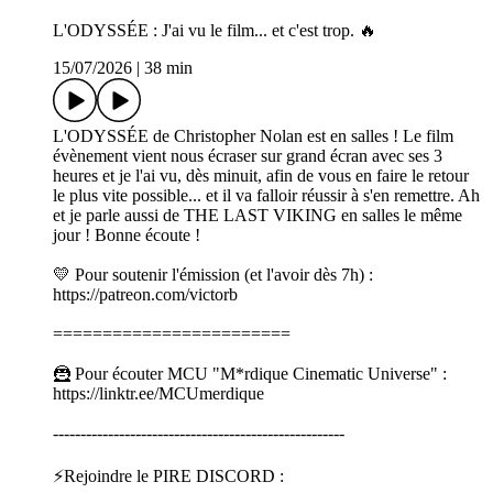
L'ODYSSÉE : J'ai vu le film... et c'est trop. 🔥
15/07/2026
|
38 min
L'ODYSSÉE de Christopher Nolan est en salles ! Le film
évènement vient nous écraser sur grand écran avec ses 3
heures et je l'ai vu, dès minuit, afin de vous en faire le retour
le plus vite possible... et il va falloir réussir à s'en remettre. Ah
et je parle aussi de THE LAST VIKING en salles le même
jour ! Bonne écoute !
💛 Pour soutenir l'émission (et l'avoir dès 7h) :
⁠⁠⁠⁠⁠⁠⁠⁠⁠⁠⁠⁠⁠⁠⁠⁠⁠⁠⁠⁠⁠⁠⁠⁠⁠⁠⁠⁠⁠⁠⁠⁠⁠⁠⁠⁠⁠⁠⁠⁠⁠⁠⁠⁠⁠⁠⁠⁠⁠⁠⁠⁠⁠⁠⁠⁠⁠⁠⁠⁠⁠⁠⁠⁠⁠⁠⁠⁠⁠⁠⁠⁠⁠⁠⁠⁠⁠⁠⁠⁠⁠⁠⁠⁠⁠⁠⁠⁠⁠⁠⁠⁠⁠⁠⁠⁠⁠⁠⁠⁠⁠⁠⁠⁠⁠⁠⁠⁠⁠⁠⁠⁠⁠⁠⁠⁠⁠⁠⁠⁠⁠⁠⁠⁠https://patreon.com/victorb⁠⁠⁠⁠⁠⁠⁠⁠⁠⁠⁠⁠⁠⁠⁠⁠⁠⁠⁠⁠⁠⁠⁠⁠⁠⁠⁠⁠⁠⁠⁠⁠⁠⁠⁠⁠⁠⁠⁠⁠⁠⁠⁠⁠⁠⁠⁠⁠⁠⁠⁠⁠⁠⁠⁠⁠⁠⁠⁠⁠⁠⁠⁠⁠⁠⁠⁠⁠⁠⁠⁠⁠⁠⁠⁠⁠⁠⁠⁠⁠⁠⁠⁠⁠⁠⁠⁠⁠⁠⁠⁠⁠⁠⁠⁠⁠⁠⁠⁠⁠⁠⁠⁠⁠⁠⁠⁠⁠⁠⁠⁠⁠⁠⁠⁠⁠⁠⁠⁠⁠⁠⁠⁠⁠
========================
🦹 Pour écouter MCU "M*rdique Cinematic Universe" :
⁠⁠⁠⁠⁠⁠⁠⁠⁠⁠⁠⁠⁠⁠⁠⁠⁠⁠⁠⁠⁠⁠⁠⁠⁠⁠⁠⁠⁠⁠⁠⁠⁠⁠⁠⁠⁠⁠⁠⁠⁠⁠⁠⁠⁠⁠⁠⁠⁠⁠⁠⁠⁠⁠⁠⁠⁠⁠⁠⁠⁠⁠⁠⁠⁠⁠⁠⁠⁠⁠⁠⁠⁠⁠⁠⁠⁠⁠⁠⁠⁠⁠⁠⁠⁠⁠⁠⁠⁠⁠⁠⁠⁠⁠⁠⁠⁠⁠⁠⁠⁠⁠⁠⁠⁠⁠⁠⁠⁠⁠⁠⁠⁠⁠⁠⁠⁠⁠⁠⁠⁠⁠⁠⁠https://linktr.ee/MCUmerdique⁠⁠⁠⁠⁠⁠⁠⁠⁠⁠⁠⁠⁠⁠⁠⁠⁠⁠⁠⁠⁠⁠⁠⁠⁠⁠⁠⁠⁠⁠⁠⁠⁠⁠⁠⁠⁠⁠⁠⁠⁠⁠⁠⁠⁠⁠⁠⁠⁠⁠⁠⁠⁠⁠⁠⁠⁠⁠⁠⁠⁠⁠⁠⁠⁠⁠⁠⁠⁠⁠⁠⁠⁠⁠⁠⁠⁠⁠⁠⁠⁠⁠⁠⁠⁠⁠⁠⁠⁠⁠⁠⁠⁠⁠⁠⁠⁠⁠⁠⁠⁠⁠⁠⁠⁠⁠⁠⁠⁠⁠⁠⁠⁠⁠⁠⁠⁠⁠⁠⁠⁠⁠⁠⁠
-----------------------------------------------------
⚡Rejoindre le PIRE DISCORD :