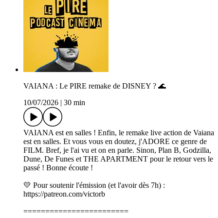
VAIANA : Le PIRE remake de DISNEY ? 🌊
10/07/2026
|
30 min
VAIANA est en salles ! Enfin, le remake live action de Vaiana
est en salles. Et vous vous en doutez, j'ADORE ce genre de
FILM. Bref, je l'ai vu et on en parle. Sinon, Plan B, Godzilla,
Dune, De Funes et THE APARTMENT pour le retour vers le
passé ! Bonne écoute !
💛 Pour soutenir l'émission (et l'avoir dès 7h) :
⁠⁠⁠⁠⁠⁠⁠⁠⁠⁠⁠⁠⁠⁠⁠⁠⁠⁠⁠⁠⁠⁠⁠⁠⁠⁠⁠⁠⁠⁠⁠⁠⁠⁠⁠⁠⁠⁠⁠⁠⁠⁠⁠⁠⁠⁠⁠⁠⁠⁠⁠⁠⁠⁠⁠⁠⁠⁠⁠⁠⁠⁠⁠⁠⁠⁠⁠⁠⁠⁠⁠⁠⁠⁠⁠⁠⁠⁠⁠⁠⁠⁠⁠⁠⁠⁠⁠⁠⁠⁠⁠⁠⁠⁠⁠⁠⁠⁠⁠⁠⁠⁠⁠⁠⁠⁠⁠⁠⁠⁠⁠⁠⁠⁠⁠⁠⁠⁠⁠⁠⁠⁠https://patreon.com/victorb⁠⁠⁠⁠⁠⁠⁠⁠⁠⁠⁠⁠⁠⁠⁠⁠⁠⁠⁠⁠⁠⁠⁠⁠⁠⁠⁠⁠⁠⁠⁠⁠⁠⁠⁠⁠⁠⁠⁠⁠⁠⁠⁠⁠⁠⁠⁠⁠⁠⁠⁠⁠⁠⁠⁠⁠⁠⁠⁠⁠⁠⁠⁠⁠⁠⁠⁠⁠⁠⁠⁠⁠⁠⁠⁠⁠⁠⁠⁠⁠⁠⁠⁠⁠⁠⁠⁠⁠⁠⁠⁠⁠⁠⁠⁠⁠⁠⁠⁠⁠⁠⁠⁠⁠⁠⁠⁠⁠⁠⁠⁠⁠⁠⁠⁠⁠⁠⁠⁠⁠⁠⁠
========================