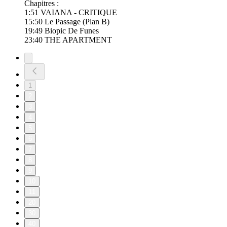
Chapitres :
1:51 VAIANA - CRITIQUE
15:50 Le Passage (Plan B)
19:49 Biopic De Funes
23:40 THE APARTMENT
1
2
3
4
5
6
7
8
9
10
11
20
30
40