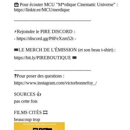
🦹 Pour écouter MCU "M*rdique Cinematic Universe" :
⁠⁠⁠⁠⁠⁠⁠⁠⁠⁠⁠⁠⁠⁠⁠⁠⁠⁠⁠⁠⁠⁠⁠⁠⁠⁠⁠⁠⁠⁠⁠⁠⁠⁠⁠⁠⁠⁠⁠⁠⁠⁠⁠⁠⁠⁠⁠⁠⁠⁠⁠⁠⁠⁠⁠⁠⁠⁠⁠⁠⁠⁠⁠⁠⁠⁠⁠⁠⁠⁠⁠⁠⁠⁠⁠⁠⁠⁠⁠⁠⁠⁠⁠⁠⁠⁠⁠⁠⁠⁠⁠⁠⁠⁠⁠⁠⁠⁠⁠⁠⁠⁠⁠⁠⁠⁠⁠⁠⁠⁠⁠⁠⁠⁠⁠⁠⁠⁠⁠⁠⁠⁠⁠https://linktr.ee/MCUmerdique⁠⁠⁠⁠⁠⁠⁠⁠⁠⁠⁠⁠⁠⁠⁠⁠⁠⁠⁠⁠⁠⁠⁠⁠⁠⁠⁠⁠⁠⁠⁠⁠⁠⁠⁠⁠⁠⁠⁠⁠⁠⁠⁠⁠⁠⁠⁠⁠⁠⁠⁠⁠⁠⁠⁠⁠⁠⁠⁠⁠⁠⁠⁠⁠⁠⁠⁠⁠⁠⁠⁠⁠⁠⁠⁠⁠⁠⁠⁠⁠⁠⁠⁠⁠⁠⁠⁠⁠⁠⁠⁠⁠⁠⁠⁠⁠⁠⁠⁠⁠⁠⁠⁠⁠⁠⁠⁠⁠⁠⁠⁠⁠⁠⁠⁠⁠⁠⁠⁠⁠⁠⁠⁠
-----------------------------------------------------
⚡Rejoindre le PIRE DISCORD :
- ⁠⁠⁠⁠⁠⁠⁠⁠⁠⁠⁠⁠⁠⁠⁠⁠⁠⁠⁠⁠⁠⁠⁠⁠⁠⁠⁠⁠⁠⁠⁠⁠⁠⁠⁠⁠⁠⁠⁠⁠⁠⁠⁠⁠⁠⁠⁠⁠⁠⁠⁠⁠⁠⁠⁠⁠⁠⁠⁠⁠⁠⁠⁠⁠⁠⁠⁠⁠⁠⁠⁠⁠⁠⁠⁠⁠⁠⁠⁠⁠⁠⁠⁠⁠⁠⁠⁠⁠⁠⁠⁠⁠⁠⁠⁠⁠⁠⁠⁠⁠⁠⁠⁠⁠⁠⁠⁠⁠⁠⁠⁠⁠⁠⁠⁠⁠⁠⁠⁠⁠⁠⁠⁠https://discord.gg/P8FeXzm52t⁠⁠⁠⁠⁠⁠⁠⁠⁠⁠⁠⁠⁠⁠⁠⁠⁠⁠⁠⁠⁠⁠⁠⁠⁠⁠⁠⁠⁠⁠⁠⁠⁠⁠⁠⁠⁠⁠⁠⁠⁠⁠⁠⁠⁠⁠⁠⁠⁠⁠⁠⁠⁠⁠⁠⁠⁠⁠⁠⁠⁠⁠⁠⁠⁠⁠⁠⁠⁠⁠⁠⁠⁠⁠⁠⁠⁠⁠⁠⁠⁠⁠⁠⁠⁠⁠⁠⁠⁠⁠⁠⁠⁠⁠⁠⁠⁠⁠⁠⁠⁠⁠⁠⁠⁠⁠⁠⁠⁠⁠⁠⁠⁠⁠⁠⁠⁠⁠⁠⁠⁠⁠⁠ -
🎟️LE MERCH DE L'ÉMISSION (et son beau t-shirt) :
⁠⁠⁠⁠⁠⁠⁠⁠⁠⁠⁠⁠⁠⁠⁠⁠⁠⁠⁠⁠⁠⁠⁠⁠⁠⁠⁠⁠⁠⁠⁠⁠⁠⁠⁠⁠⁠⁠⁠⁠⁠⁠⁠⁠⁠⁠⁠⁠⁠⁠⁠⁠⁠⁠⁠⁠⁠⁠⁠⁠⁠⁠⁠⁠⁠⁠⁠⁠⁠⁠⁠⁠⁠⁠⁠⁠⁠⁠⁠⁠⁠⁠⁠⁠⁠⁠⁠⁠⁠⁠⁠⁠⁠⁠⁠⁠⁠⁠⁠⁠⁠⁠⁠⁠⁠⁠⁠⁠⁠⁠⁠⁠⁠⁠⁠⁠⁠⁠⁠⁠⁠⁠⁠https://bit.ly/PIREBOUTIQUE⁠⁠⁠⁠⁠⁠⁠⁠⁠⁠⁠⁠⁠⁠⁠⁠⁠⁠⁠⁠⁠⁠⁠⁠⁠⁠⁠⁠⁠⁠⁠⁠⁠⁠⁠⁠⁠⁠⁠⁠⁠⁠⁠⁠⁠⁠⁠⁠⁠⁠⁠⁠⁠⁠⁠⁠⁠⁠⁠⁠⁠⁠⁠⁠⁠⁠⁠⁠⁠⁠⁠⁠⁠⁠⁠⁠⁠⁠⁠⁠⁠⁠⁠⁠⁠⁠⁠⁠⁠⁠⁠⁠⁠⁠⁠⁠⁠⁠⁠⁠⁠⁠⁠⁠⁠⁠⁠⁠⁠⁠⁠⁠⁠⁠⁠⁠⁠⁠⁠⁠⁠⁠⁠ 🎟️
-----------------------------------------------------
❓Pour poser des questions :
⁠⁠⁠⁠⁠⁠⁠⁠⁠⁠⁠⁠⁠⁠⁠⁠⁠⁠⁠⁠⁠⁠⁠⁠⁠⁠⁠⁠⁠⁠⁠⁠⁠⁠⁠⁠⁠⁠⁠⁠⁠⁠⁠⁠⁠⁠⁠⁠⁠⁠⁠⁠⁠⁠⁠⁠⁠⁠⁠⁠⁠⁠⁠⁠⁠⁠⁠⁠⁠⁠⁠⁠⁠⁠⁠⁠⁠⁠⁠⁠⁠⁠⁠⁠⁠⁠⁠⁠⁠⁠⁠⁠⁠⁠⁠⁠⁠⁠⁠⁠⁠⁠⁠⁠⁠⁠⁠⁠⁠⁠⁠⁠⁠⁠⁠⁠⁠⁠⁠⁠⁠⁠⁠https://www.instagram.com/victorbonnefoy_/⁠⁠⁠⁠⁠⁠⁠⁠⁠⁠⁠⁠⁠⁠⁠⁠⁠⁠⁠⁠⁠⁠⁠⁠⁠⁠⁠⁠⁠⁠⁠⁠⁠⁠⁠⁠⁠⁠⁠⁠⁠⁠⁠⁠⁠⁠⁠⁠⁠⁠⁠⁠⁠⁠⁠⁠⁠⁠⁠⁠⁠⁠⁠⁠⁠⁠⁠⁠⁠⁠⁠⁠⁠⁠⁠⁠⁠⁠⁠⁠⁠⁠⁠⁠⁠⁠⁠⁠⁠⁠⁠⁠⁠⁠⁠⁠⁠⁠⁠⁠⁠⁠⁠⁠⁠⁠⁠⁠⁠⁠⁠⁠⁠⁠⁠⁠⁠⁠⁠⁠⁠⁠⁠
SOURCES 👍
pas cette fois
FILMS CITÉS 🎞️
beaucoup trop