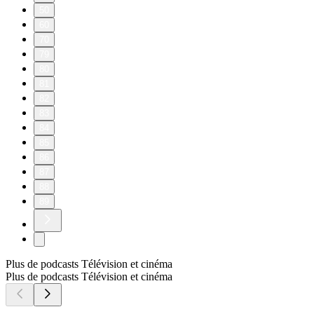
50
60
70
79
80
81
82
83
84
85
86
87
88
89
Plus de podcasts Télévision et cinéma
Plus de podcasts Télévision et cinéma