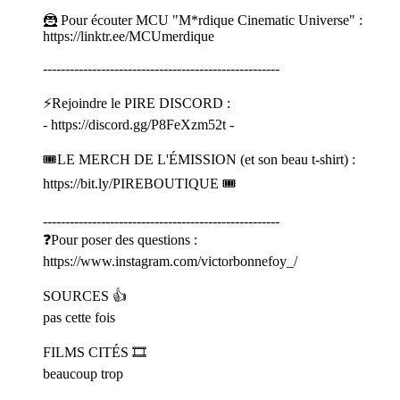
🦹 Pour écouter MCU "M*rdique Cinematic Universe" :
⁠⁠⁠⁠⁠⁠⁠⁠⁠⁠⁠⁠⁠⁠⁠⁠⁠⁠⁠⁠⁠⁠⁠⁠⁠⁠⁠⁠⁠⁠⁠⁠⁠⁠⁠⁠⁠⁠⁠⁠⁠⁠⁠⁠⁠⁠⁠⁠⁠⁠⁠⁠⁠⁠⁠⁠⁠⁠⁠⁠⁠⁠⁠⁠⁠⁠⁠⁠⁠⁠⁠⁠⁠⁠⁠⁠⁠⁠⁠⁠⁠⁠⁠⁠⁠⁠⁠⁠⁠⁠⁠⁠⁠⁠⁠⁠⁠⁠⁠⁠⁠⁠⁠⁠⁠⁠⁠⁠⁠⁠⁠⁠⁠⁠⁠⁠⁠⁠⁠⁠⁠⁠https://linktr.ee/MCUmerdique⁠⁠⁠⁠⁠⁠⁠⁠⁠⁠⁠⁠⁠⁠⁠⁠⁠⁠⁠⁠⁠⁠⁠⁠⁠⁠⁠⁠⁠⁠⁠⁠⁠⁠⁠⁠⁠⁠⁠⁠⁠⁠⁠⁠⁠⁠⁠⁠⁠⁠⁠⁠⁠⁠⁠⁠⁠⁠⁠⁠⁠⁠⁠⁠⁠⁠⁠⁠⁠⁠⁠⁠⁠⁠⁠⁠⁠⁠⁠⁠⁠⁠⁠⁠⁠⁠⁠⁠⁠⁠⁠⁠⁠⁠⁠⁠⁠⁠⁠⁠⁠⁠⁠⁠⁠⁠⁠⁠⁠⁠⁠⁠⁠⁠⁠⁠⁠⁠⁠⁠⁠⁠
-----------------------------------------------------
⚡Rejoindre le PIRE DISCORD :
- ⁠⁠⁠⁠⁠⁠⁠⁠⁠⁠⁠⁠⁠⁠⁠⁠⁠⁠⁠⁠⁠⁠⁠⁠⁠⁠⁠⁠⁠⁠⁠⁠⁠⁠⁠⁠⁠⁠⁠⁠⁠⁠⁠⁠⁠⁠⁠⁠⁠⁠⁠⁠⁠⁠⁠⁠⁠⁠⁠⁠⁠⁠⁠⁠⁠⁠⁠⁠⁠⁠⁠⁠⁠⁠⁠⁠⁠⁠⁠⁠⁠⁠⁠⁠⁠⁠⁠⁠⁠⁠⁠⁠⁠⁠⁠⁠⁠⁠⁠⁠⁠⁠⁠⁠⁠⁠⁠⁠⁠⁠⁠⁠⁠⁠⁠⁠⁠⁠⁠⁠⁠⁠https://discord.gg/P8FeXzm52t⁠⁠⁠⁠⁠⁠⁠⁠⁠⁠⁠⁠⁠⁠⁠⁠⁠⁠⁠⁠⁠⁠⁠⁠⁠⁠⁠⁠⁠⁠⁠⁠⁠⁠⁠⁠⁠⁠⁠⁠⁠⁠⁠⁠⁠⁠⁠⁠⁠⁠⁠⁠⁠⁠⁠⁠⁠⁠⁠⁠⁠⁠⁠⁠⁠⁠⁠⁠⁠⁠⁠⁠⁠⁠⁠⁠⁠⁠⁠⁠⁠⁠⁠⁠⁠⁠⁠⁠⁠⁠⁠⁠⁠⁠⁠⁠⁠⁠⁠⁠⁠⁠⁠⁠⁠⁠⁠⁠⁠⁠⁠⁠⁠⁠⁠⁠⁠⁠⁠⁠⁠⁠ -
🎟️LE MERCH DE L'ÉMISSION (et son beau t-shirt) :
⁠⁠⁠⁠⁠⁠⁠⁠⁠⁠⁠⁠⁠⁠⁠⁠⁠⁠⁠⁠⁠⁠⁠⁠⁠⁠⁠⁠⁠⁠⁠⁠⁠⁠⁠⁠⁠⁠⁠⁠⁠⁠⁠⁠⁠⁠⁠⁠⁠⁠⁠⁠⁠⁠⁠⁠⁠⁠⁠⁠⁠⁠⁠⁠⁠⁠⁠⁠⁠⁠⁠⁠⁠⁠⁠⁠⁠⁠⁠⁠⁠⁠⁠⁠⁠⁠⁠⁠⁠⁠⁠⁠⁠⁠⁠⁠⁠⁠⁠⁠⁠⁠⁠⁠⁠⁠⁠⁠⁠⁠⁠⁠⁠⁠⁠⁠⁠⁠⁠⁠⁠⁠https://bit.ly/PIREBOUTIQUE⁠⁠⁠⁠⁠⁠⁠⁠⁠⁠⁠⁠⁠⁠⁠⁠⁠⁠⁠⁠⁠⁠⁠⁠⁠⁠⁠⁠⁠⁠⁠⁠⁠⁠⁠⁠⁠⁠⁠⁠⁠⁠⁠⁠⁠⁠⁠⁠⁠⁠⁠⁠⁠⁠⁠⁠⁠⁠⁠⁠⁠⁠⁠⁠⁠⁠⁠⁠⁠⁠⁠⁠⁠⁠⁠⁠⁠⁠⁠⁠⁠⁠⁠⁠⁠⁠⁠⁠⁠⁠⁠⁠⁠⁠⁠⁠⁠⁠⁠⁠⁠⁠⁠⁠⁠⁠⁠⁠⁠⁠⁠⁠⁠⁠⁠⁠⁠⁠⁠⁠⁠⁠ 🎟️
-----------------------------------------------------
❓Pour poser des questions :
⁠⁠⁠⁠⁠⁠⁠⁠⁠⁠⁠⁠⁠⁠⁠⁠⁠⁠⁠⁠⁠⁠⁠⁠⁠⁠⁠⁠⁠⁠⁠⁠⁠⁠⁠⁠⁠⁠⁠⁠⁠⁠⁠⁠⁠⁠⁠⁠⁠⁠⁠⁠⁠⁠⁠⁠⁠⁠⁠⁠⁠⁠⁠⁠⁠⁠⁠⁠⁠⁠⁠⁠⁠⁠⁠⁠⁠⁠⁠⁠⁠⁠⁠⁠⁠⁠⁠⁠⁠⁠⁠⁠⁠⁠⁠⁠⁠⁠⁠⁠⁠⁠⁠⁠⁠⁠⁠⁠⁠⁠⁠⁠⁠⁠⁠⁠⁠⁠⁠⁠⁠⁠https://www.instagram.com/victorbonnefoy_/⁠⁠⁠⁠⁠⁠⁠⁠⁠⁠⁠⁠⁠⁠⁠⁠⁠⁠⁠⁠⁠⁠⁠⁠⁠⁠⁠⁠⁠⁠⁠⁠⁠⁠⁠⁠⁠⁠⁠⁠⁠⁠⁠⁠⁠⁠⁠⁠⁠⁠⁠⁠⁠⁠⁠⁠⁠⁠⁠⁠⁠⁠⁠⁠⁠⁠⁠⁠⁠⁠⁠⁠⁠⁠⁠⁠⁠⁠⁠⁠⁠⁠⁠⁠⁠⁠⁠⁠⁠⁠⁠⁠⁠⁠⁠⁠⁠⁠⁠⁠⁠⁠⁠⁠⁠⁠⁠⁠⁠⁠⁠⁠⁠⁠⁠⁠⁠⁠⁠⁠⁠⁠
SOURCES 👍
pas cette fois
FILMS CITÉS 🎞️
beaucoup trop