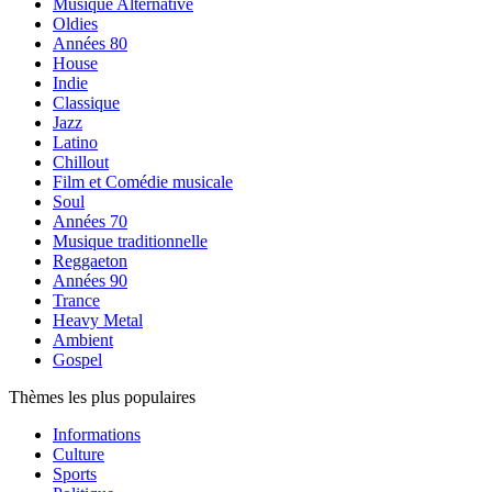
Musique Alternative
Oldies
Années 80
House
Indie
Classique
Jazz
Latino
Chillout
Film et Comédie musicale
Soul
Années 70
Musique traditionnelle
Reggaeton
Années 90
Trance
Heavy Metal
Ambient
Gospel
Thèmes les plus populaires
Informations
Culture
Sports